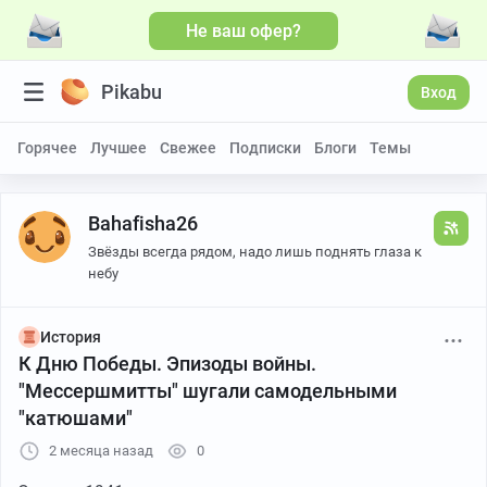
Не ваш офер?
Pikabu
Вход
Горячее
Лучшее
Свежее
Подписки
Блоги
Темы
Bahafisha26
Звёзды всегда рядом, надо лишь поднять глаза к
небу
История
К Дню Победы. Эпизоды войны.
"Мессершмитты" шугали самодельными
"катюшами"
2 месяца назад
0