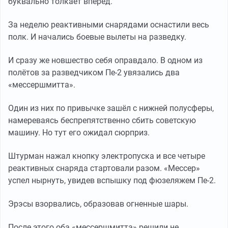
буквально толкает вперёд.
За неделю реактивными снарядами оснастили весь
полк. И начались боевые вылеты на разведку.
И сразу же новшество себя оправдало. В одном из
полётов за разведчиком Пе-2 увязались два
«мессершмитта».
Один из них по привычке зашёл с нижней полусферы,
намереваясь беспрепятственно сбить советскую
машину. Но тут его ожидал сюрприз.
Штурман нажал кнопку электропуска и все четыре
реактивных снаряда стартовали разом. «Мессер»
успел нырнуть, увидев вспышку под фюзеляжем Пе-2.
Эрэсы взорвались, образовав огненные шары.
После этого оба «мессершмитта» решили не