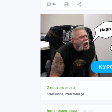
316
2 поста-ответа
от
Makoshs
,
ProtezMozga
Все комментарии
Автора