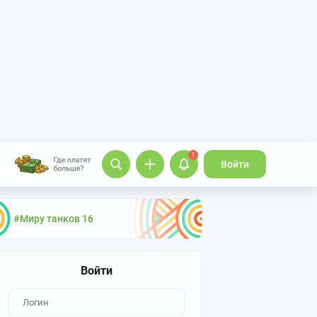
1
Войти
#Миру танков 16
Войти