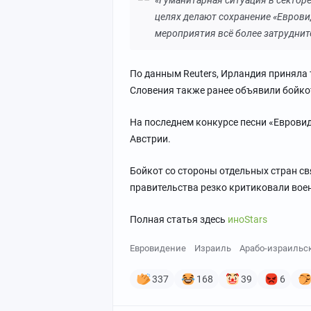
«Гуманитарная ситуация в секторе
целях делают сохранение «Еврови
мероприятия всё более затруднит
По данным Reuters, Ирландия приняла 
Словения также ранее объявили бойко
На последнем конкурсе песни «Евровид
Австрии.
Бойкот со стороны отдельных стран св
правительства резко критиковали вое
Полная статья здесь
иноStars
Евровидение
Израиль
Арабо-израильс
337
168
39
6