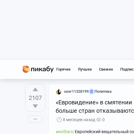
Горячее
Лучшее
Свежее
Подпис
user11328199
Политика
2107
«Евровидение» в смятении
больше стран отказываютс
8 месяцев назад
0
иноStars
: Европейский вещательный со