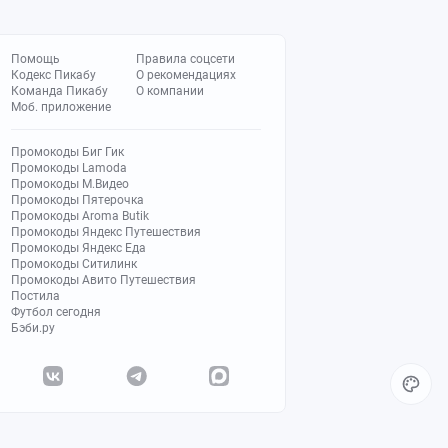
Помощь
Правила соцсети
Кодекс Пикабу
О рекомендациях
Команда Пикабу
О компании
Моб. приложение
Промокоды Биг Гик
Промокоды Lamoda
Промокоды М.Видео
Промокоды Пятерочка
Промокоды Aroma Butik
Промокоды Яндекс Путешествия
Промокоды Яндекс Еда
Промокоды Ситилинк
Промокоды Авито Путешествия
Постила
Футбол сегодня
Бэби.ру