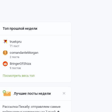
Топ прошлой недели
truekpru
71 пост
comandanteMorgan
2 поста
BringerOfShiza
9 постов
Посмотреть весь топ
Лучшие посты недели
Рассылка Пикабу: отправляем самые
🔥
рейтинговые материалы за 7 дней