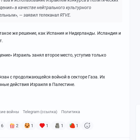
 Газа и использование Израилем конкурса в политических
дения» в качестве нейтрального культурного
ельным», — заявил телеканал RTVE.
такое же решение, как Испания и Нидерланды. Исландия и
т.
ение» Израиль занял второе место, уступив только
язан с продолжающейся войной в секторе Газа. Их
нные действия Израиля в Палестине.
кие войны
Telegram (ссылка)
Политика
6
2
1
1
1
1