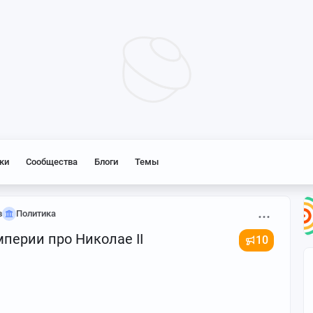
ки
Сообщества
Блоги
Темы
в
Политика
перии про Николае II
10