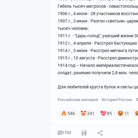
Гибель тысяч матросов - севастопольц
1906 г., 4 июля - 28 участников восст
1907 г., 3 июня - Разгон «святым» цар
тысяч человек;
1911 г. - "Царь-голод", унесший жизни 
1912 г., 4 апреля - Расстрел бастующих
1914 г., 3 июня - Расстрел митинга пут
1915 г., 10 августа - Расстрел демонст
1914 год – Начало империалистической
солдат, ранения получили 2,8 млн. чело
Для любителей хруста булок и секты 
Российская империя
История России
546
241
85
11
1732