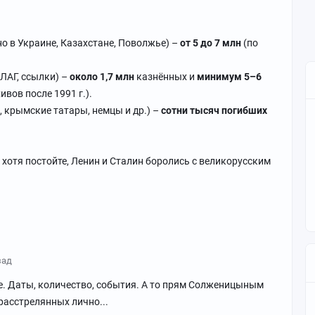
о в Украине, Казахстане, Поволжье) –
от 5 до 7 млн
(по
ЛАГ, ссылки) –
около 1,7 млн
казнённых и
минимум 5–6
ивов после 1991 г.).
, крымские татары, немцы и др.) –
сотни тысяч погибших
а хотя постойте, Ленин и Сталин боролись с великорусским
зад
е. Даты, количество, события. А то прям Солженицыным
 расстрелянных лично...