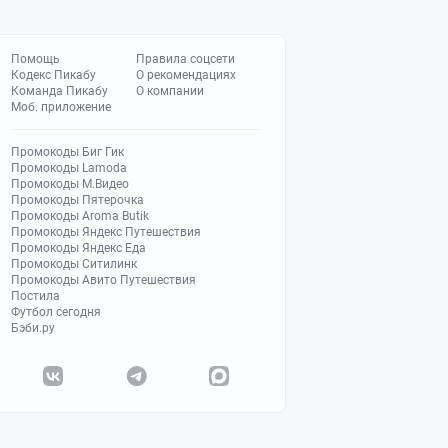
Помощь
Правила соцсети
Кодекс Пикабу
О рекомендациях
Команда Пикабу
О компании
Моб. приложение
Промокоды Биг Гик
Промокоды Lamoda
Промокоды М.Видео
Промокоды Пятерочка
Промокоды Aroma Butik
Промокоды Яндекс Путешествия
Промокоды Яндекс Еда
Промокоды Ситилинк
Промокоды Авито Путешествия
Постила
Футбол сегодня
Бэби.ру