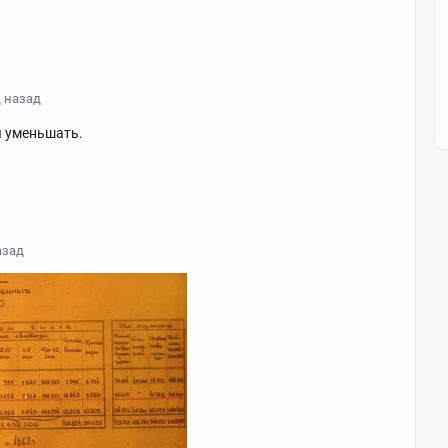
д назад
ы уменьшать.
азад