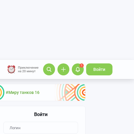
1
Войти
#Миру танков 16
Войти