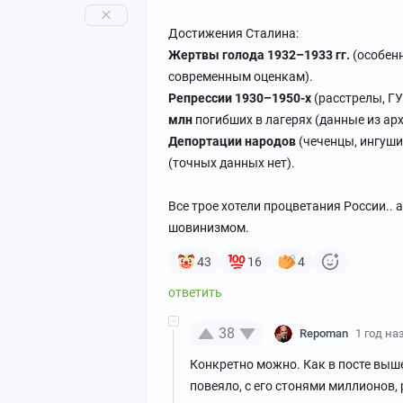
Достижения Сталина:
Жертвы голода 1932–1933 гг.
(особенн
современным оценкам).
Репрессии 1930–1950-х
(расстрелы, ГУ
млн
погибших в лагерях (данные из арх
Депортации народов
(чеченцы, ингуши
(точных данных нет).
Все трое хотели процветания России.. 
шовинизмом.
43
16
4
38
Repoman
1 год на
Конкретно можно. Как в посте выш
повеяло, с его стонями миллионов,