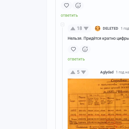
18
DELETED
1 го
Нельзя. Придётся кратно цифр
5
Aglydad
1 год н