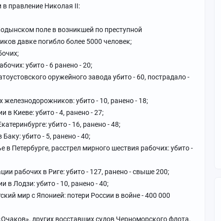
в правление Николая II:
а Ходынском поле в возникшей по преступной
ков давке погибло более 5000 человек;
бочих;
бочих: убито - 6 ранено - 20;
латоустовского оружейного завода убито - 60, пострадало -
х железнодорожников: убито - 10, ранено - 18;
 в Киеве: убито - 4, ранено - 27;
Екатеринбурге: убито - 16, ранено - 48;
Баку: убито - 5, ранено - 40;
ье в Петербурге, расстрел мирного шествия рабочих: убито -
ции рабочих в Риге: убито - 127, ранено - свыше 200;
 в Лодзи: убито - 10, ранено - 40;
ский мир с Японией: потери России в войне - 400 000
а «Очаков», других восставших судов Черноморского флота.