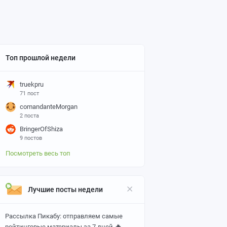
Топ прошлой недели
truekpru
71 пост
comandanteMorgan
2 поста
BringerOfShiza
9 постов
Посмотреть весь топ
Лучшие посты недели
Рассылка Пикабу: отправляем самые
🔥
рейтинговые материалы за 7 дней