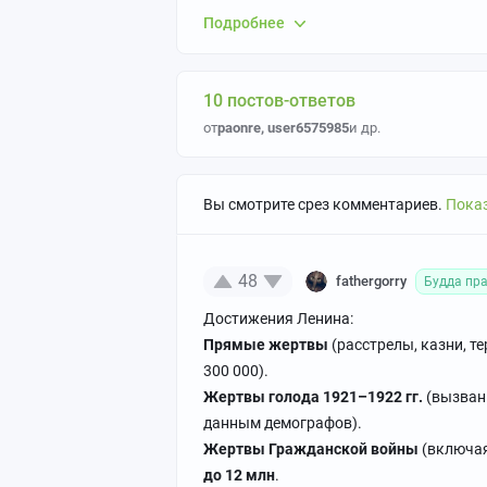
- регулярность и качество публикаций
Подробнее
- умение учить и учиться
Не рекомендуются:
- бездумный конвейер копипасты
10 постов-ответов
- публикации на неисторическую тему / 
от
paonre
,
user6575985
и др.
- чрезмерная политизированность
- простановка тега [моё] на компиляцион
- неполные посты со ссылками на сторон
Вы смотрите срез комментариев.
Показ
- видео без текстового сопровождения/ко
Для читателей
Приветствуются:
48
fathergorry
Будда пра
- дискуссии на тему постов
- уважение к труду автора
Достижения Ленина:
- конструктивная критика
Прямые жертвы
(расстрелы, казни, т
300 000).
Не рекомендуются:
Жертвы голода 1921–1922 гг.
(вызванн
- личные оскорбления и провокации
данным демографов).
- неподкрепленные фактами утверждени
Жертвы Гражданской войны
(включая
до 12 млн
.