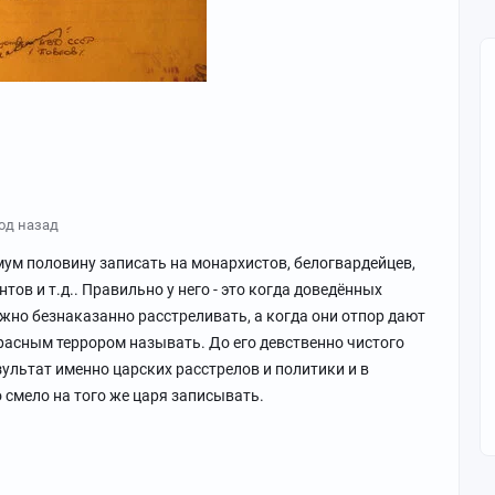
год назад
мум половину записать на монархистов, белогвардейцев,
тов и т.д.. Правильно у него - это когда доведённых
жно безнаказанно расстреливать, а когда они отпор дают
красным террором называть. До его девственно чистого
езультат именно царских расстрелов и политики и в
 смело на того же царя записывать.