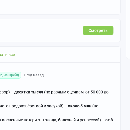
Смотреть
недостоверной исторической информации
ных постах
ний ресурс / рекламные посты
ать все
нспекта (кроме лекций от профессионалов)
1 год назад
в, не Фрейд
еррор) –
десятки тысяч
(по разным оценкам, от 50 000 до
ого продразвёрсткой и засухой) –
около 5 млн
(по
я
 косвенные потери от голода, болезней и репрессий) –
от 8