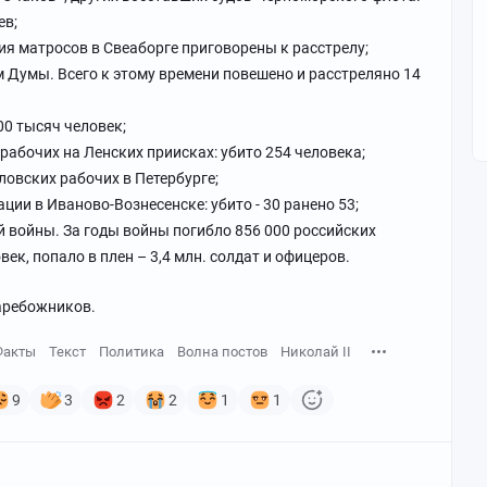
ев;
ания матросов в Свеаборге приговорены к расстрелу;
ем Думы. Всего к этому времени повешено и расстреляно 14
300 тысяч человек;
 рабочих на Ленских приисках: убито 254 человека;
иловских рабочих в Петербурге;
рации в Иваново-Вознесенске: убито - 30 ранено 53;
 войны. За годы войны погибло 856 000 российских
век, попало в плен – 3,4 млн. солдат и офицеров.
царебожников.
Факты
Текст
Политика
Волна постов
Николай II
9
3
2
2
1
1