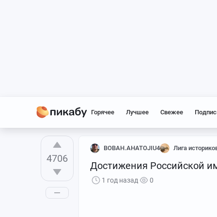
Горячее
Лучшее
Свежее
Подпис
BOBAH.AHATOJIU4
Лига историко
4706
Достижения Российской им
1 год назад
0