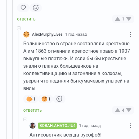
1
AlexMurphyLives
1 год назад
Большинство в стране составляли крестьяне.
А им 1863 отменили крепостное право а 1907
выкупные платежи. И если бы бы крестьяне
знали о планах большевиков на
коллективищацию и загоняние в колхозы,
уверен что подняли бы кумачевых упырей на
вилы.
1
1
4
BOBAH.AHATOJIU4
1 год назад
Антисоветчик всегда русофоб!