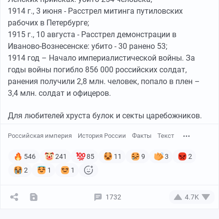
1914 г., 3 июня - Расстрел митинга путиловских
рабочих в Петербурге;
1915 г., 10 августа - Расстрел демонстрации в
Иваново-Вознесенске: убито - 30 ранено 53;
1914 год – Начало империалистической войны. За
годы войны погибло 856 000 российских солдат,
ранения получили 2,8 млн. человек, попало в плен –
3,4 млн. солдат и офицеров.
Для любителей хруста булок и секты царебожников.
Российская империя
История России
Факты
Текст
546
241
85
11
9
3
2
2
1
1
1732
4.7K