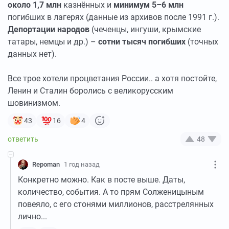
около 1,7 млн
казнённых и
минимум 5–6 млн
погибших в лагерях (данные из архивов после 1991 г.).
Депортации народов
(чеченцы, ингуши, крымские
татары, немцы и др.) –
сотни тысяч погибших
(точных
данных нет).
Все трое хотели процветания России.. а хотя постойте,
Ленин и Сталин боролись с великорусским
шовинизмом.
43
16
4
48
Repoman
1 год назад
Конкретно можно. Как в посте выше. Даты,
количество, события. А то прям Солженицыным
повеяло, с его стонями миллионов, расстрелянных
лично...