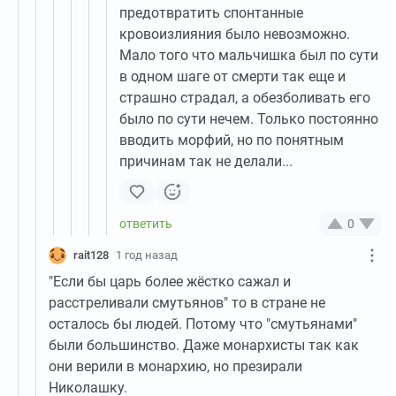
предотвратить спонтанные
кровоизлияния было невозможно.
Мало того что мальчишка был по сути
в одном шаге от смерти так еще и
страшно страдал, а обезболивать его
было по сути нечем. Только постоянно
вводить морфий, но по понятным
причинам так не делали...
0
rait128
1 год назад
"Если бы царь более жёстко сажал и
расстреливали смутьянов" то в стране не
осталось бы людей. Потому что "смутьянами"
были большинство. Даже монархисты так как
они верили в монархию, но презирали
Николашку.