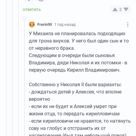
2
Frerin90
1 год назад
У Михаила не планировалась подходящих
для трона внуков. У него был один сын и то
от неравного брака.
Следующим в очереди были сыновья
Владимира, дяди Николая и их потомки - в
первую очередь Кирилл Владимирович.
Собственно у Николая II были варианты:
- дождаться детей у Алексея, что вполне
вероятно
- если их не будет и Алексей умрет при
жизни отца, то передать кирилловичам
- если кирилловичи не нравятся, то натянуть
сову на глобус и отстранить их от
наследования (был там небольшой повод),