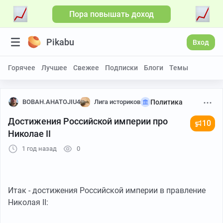
Пора повышать доход
Pikabu
Вход
Горячее
Лучшее
Свежее
Подписки
Блоги
Темы
BOBAH.AHATOJIU4
Лига историков
Политика
Достижения Российской империи про
10
Николае II
1 год назад
0
Итак - достижения Российской империи в правление
Николая II: