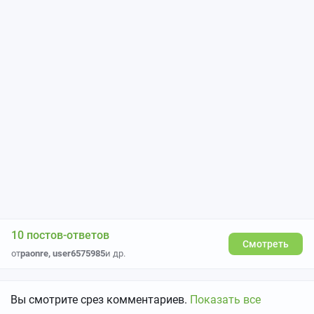
10 постов-ответов
Смотреть
от
paonre
,
user6575985
и др.
Вы смотрите срез комментариев.
Показать все