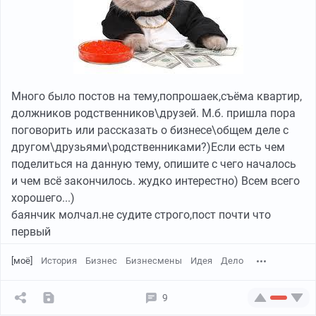
Много было постов на тему,попрошаек,съёма квартир,
должников родственников\друзей. М.б. пришла пора
поговорить или рассказать о бизнесе\общем деле с
другом\друзьями\родственниками?)Если есть чем
поделиться на данную тему, опишите с чего началось
и чем всё закончилось. жудко интерестно) Всем всего
хорошего...)
баянчик молчал.не судите строго,пост почти что
первый
[моё]
История
Бизнес
Бизнесмены
Идея
Дело
9