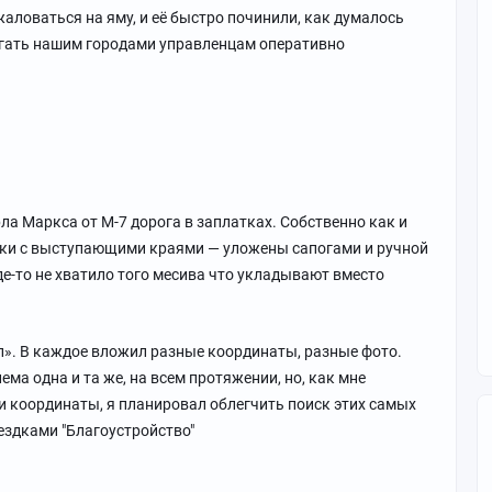
аловаться на яму, и её быстро починили, как думалось
могать нашим городами управленцам оперативно
ла Маркса от М-7 дорога в заплатках. Собственно как и
атки с выступающими краями — уложены сапогами и ручной
где-то не хватило того месива что укладывают вместо
л». В каждое вложил разные координаты, разные фото.
ма одна и та же, на всем протяжении, но, как мне
 и координаты, я планировал облегчить поиск этих самых
оездками "Благоустройство"