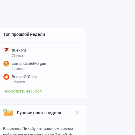
Топ прошлой недели
truekpru
71 пост
comandanteMorgan
2 поста
BringerOfShiza
9 постов
Посмотреть весь топ
Лучшие посты недели
Рассылка Пикабу: отправляем самые
🔥
рейтинговые материалы за 7 дней