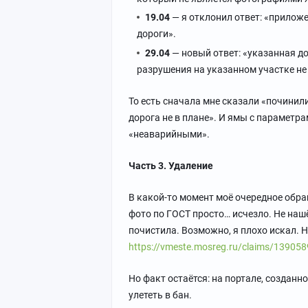
19.04
— я отклонил ответ: «прилож
дороги».
29.04
— новый ответ: «указанная до
разрушения на указанном участке н
То есть сначала мне сказали «починили
дорога не в плане». И ямы с параметр
«неаварийными».
Часть 3. Удаление
В какой-то момент моё очередное обра
фото по ГОСТ просто… исчезло. Не наш
почистила. Возможно, я плохо искал. Н
https://vmeste.mosreg.ru/claims/13905
Но факт остаётся: на портале, создан
улететь в бан.