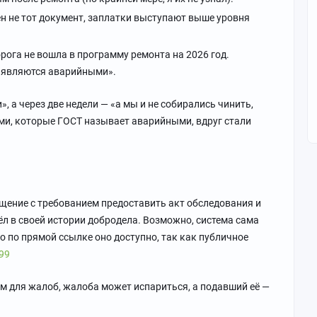
ен не тот документ, заплатки выступают выше уровня
рога не вошла в программу ремонта на 2026 год.
е являются аварийными».
», а через две недели — «а мы и не собирались чинить,
ами, которые ГОСТ называет аварийными, вдруг стали
щение с требованием предоставить акт обследования и
ёл в своей истории добродела. Возможно, система сама
о по прямой ссылке оно доступно, так как публичное
899
ном для жалоб, жалоба может испариться, а подавший её —