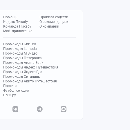
Помощь
Правила соцсети
Кодекс Пикабу
О рекомендациях
Команда Пикабу
О компании
Моб. приложение
Промокоды Биг Гик
Промокоды Lamoda
Промокоды М.Видео
Промокоды Пятерочка
Промокоды Aroma Butik
Промокоды Яндекс Путешествия
Промокоды Яндекс Еда
Промокоды Ситилинк
Промокоды Авито Путешествия
Постила
Футбол сегодня
Бэби.ру