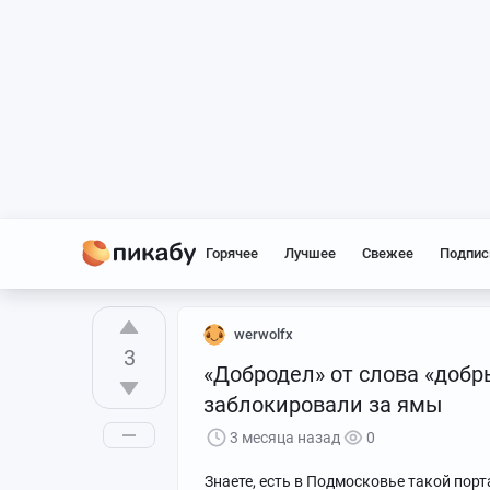
Горячее
Лучшее
Свежее
Подпис
werwolfx
3
«Добродел» от слова «добр
заблокировали за ямы
3 месяца назад
0
Знаете, есть в Подмосковье такой пор