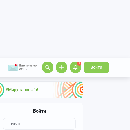
1
Войти
#Миру танков 16
Войти