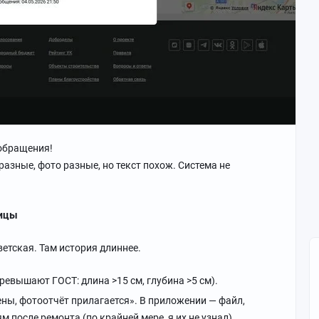
 обращения!
разные, фото разные, но текст похож. Система не
лицы
етская. Там история длиннее.
евышают ГОСТ: длина >15 см, глубина >5 см).
ны, фотоотчёт прилагается». В приложении — файл,
 после ремонта (по крайней мере, я их не узнал).