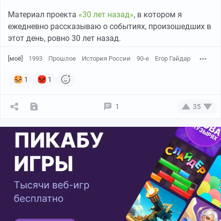
Материал проекта
«30 лет назад»
, в котором я
ежедневно рассказываю о событиях, произошедших в
этот день, ровно 30 лет назад.
[моё]
1993
Прошлое
История России
90-е
Егор Гайдар
1
1
1
35