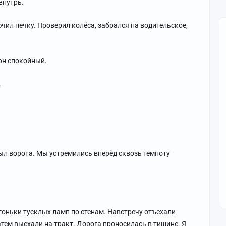
внутрь.
лючил печку. Проверил колёса, забрался на водительское,
тон спокойный.
.
ыл ворота. Мы устремились вперёд сквозь темноту
огоньки тусклых ламп по стенам. Навстречу отъехали
атем выехали на тракт. Дорога проносилась в тишине. Я