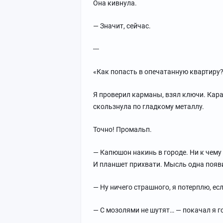
Она кивнула.
— Значит, сейчас.
---
«Как попасть в опечатанную квартиру
Я проверил карманы, взял ключи. Кара
скользнула по гладкому металлу.
Точно! Промальп.
— Капюшон накинь в городе. Ни к чему 
И планшет прихвати. Мысль одна появ
— Ну ничего страшного, я потерплю, ес
— С мозолями не шутят… — покачал я г