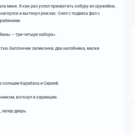
ла меня. Я как раз успел прихватить кобуру из оружейки,
 нагнулся и вытянул рюкзак. Снял с подвеса фал с
арабинами.
абины — три-четыре набора».
тки, баллончик силиконки, два налобника, маски
 солнцем Карабаха и Сирией.
ечником, воткнул в кармашек.
 запер дверь.