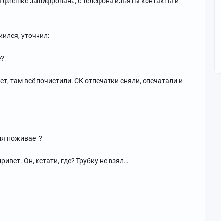
 флешке зашифрована, с телефона изъяты контакты и
жился, уточнил:
е?
т, там всё почистили. СК отпечатки сняли, опечатали и
шня поживает?
ривет. Он, кстати, где? Трубку не взял…