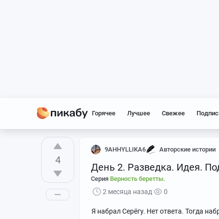
Горячее
Лучшее
Свежее
Подпис
9AHHYLLIKA6
Авторские истории
4
День 2. Разведка. Идея. По
Серия
Верность беретты.
2 месяца назад
0
Я набрал Серёгу. Нет ответа. Тогда наб