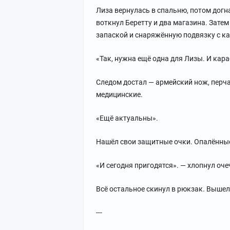
Лиза вернулась в спальню, потом догна
воткнул Беретту и два магазина. Затем
запаской и снаряжённую подвязку с к
«Так, нужна ещё одна для Лизы. И кар
Следом достал — армейский нож, перча
медицинские.
«Ещё актуальны».
Нашёл свои защитные очки. Опалённые
«И сегодня пригодятся». — хлопнул оч
Всё остальное скинул в рюкзак. Вышел,
---