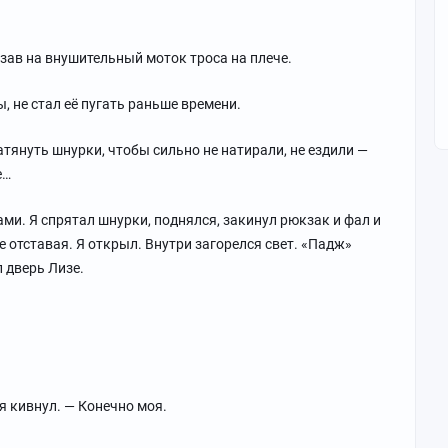
азав на внушительный моток троса на плече.
, не стал её пугать раньше времени.
атянуть шнурки, чтобы сильно не натирали, не ездили —
е…
и. Я спрятал шнурки, поднялся, закинул рюкзак и фал и
е отставая. Я открыл. Внутри загорелся свет. «Падж»
л дверь Лизе.
 я кивнул. — Конечно моя.