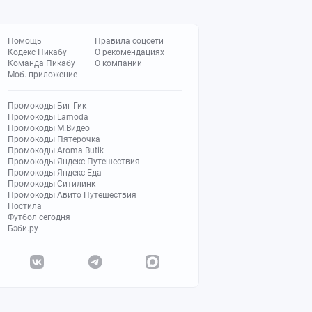
Помощь
Правила соцсети
Кодекс Пикабу
О рекомендациях
Команда Пикабу
О компании
Моб. приложение
Промокоды Биг Гик
Промокоды Lamoda
Промокоды М.Видео
Промокоды Пятерочка
Промокоды Aroma Butik
Промокоды Яндекс Путешествия
Промокоды Яндекс Еда
Промокоды Ситилинк
Промокоды Авито Путешествия
Постила
Футбол сегодня
Бэби.ру