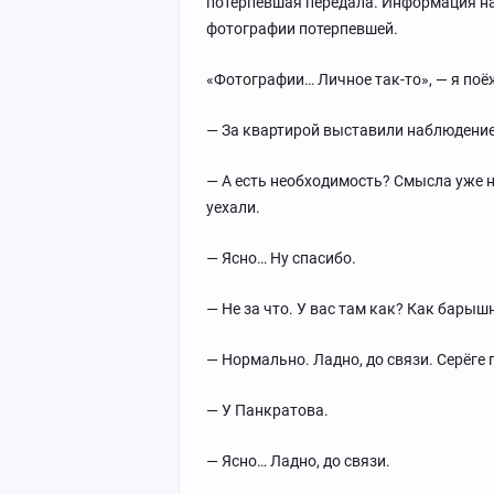
потерпевшая передала. Информация на
фотографии потерпевшей.
«Фотографии… Личное так-то», — я поё
— За квартирой выставили наблюдени
— А есть необходимость? Смысла уже не
уехали.
— Ясно… Ну спасибо.
— Не за что. У вас там как? Как бары
— Нормально. Ладно, до связи. Серёге п
— У Панкратова.
— Ясно… Ладно, до связи.