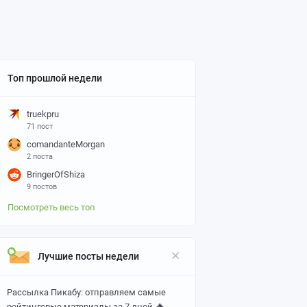
Топ прошлой недели
truekpru
71 пост
comandanteMorgan
2 поста
BringerOfShiza
9 постов
Посмотреть весь топ
Лучшие посты недели
Рассылка Пикабу: отправляем самые
🔥
рейтинговые материалы за 7 дней