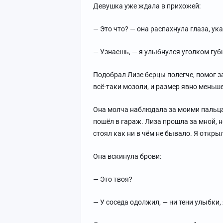
Девушка уже ждала в прихожей:
— Это что? — она распахнула глаза, ук
— Узнаешь, — я улыбнулся уголком губы
Подобрал Лизе берцы полегче, помог з
всё-таки мозоли, и размер явно меньш
Она молча наблюдала за моими пальцам
пошёл в гараж. Лиза прошла за мной, н
стоял как ни в чём не бывало. Я откры
Она вскинула брови:
— Это твоя?
— У соседа одолжил, — ни тени улыбки,