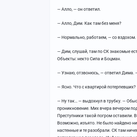
— Алло, — он ответил.
— Алло, Дим. Как там без меня?
— Нормально, работаем, — со вздохом.
— Дим, слушай, там по СК знакомые ес
Объекты: некто Сипа и Боцман.
— Узнаю, отзвонюсь, — ответил Дима. 
— Ясно. Что с квартирой потерпевших?
— Ну так… — выдохнул в трубку. — Обы
проникновение. Мих вчера вечером под
Преступники такой погром оставили. В
Возможно, изъято. Не было найдено ни
настенные и те разобрали. СК там ниче