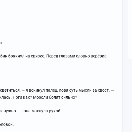
?»
бин брякнул на связке. Перед глазами словно верёвка
светиться, — я вскинул палец, ловя суть мысли за хвост. —
илась. Ноги как? Мозоли болят сильно?
ли нужно… — она махнула рукой.
оловой.