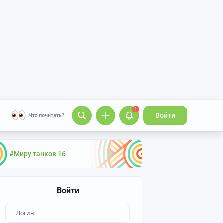
1
Войти
#Миру танков 16
Войти