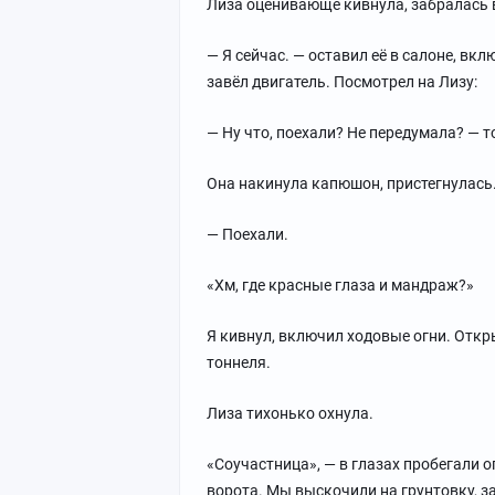
Лиза оценивающе кивнула, забралась 
— Я сейчас. — оставил её в салоне, вк
завёл двигатель. Посмотрел на Лизу:
— Ну что, поехали? Не передумала? — 
Она накинула капюшон, пристегнулась
— Поехали.
«Хм, где красные глаза и мандраж?»
Я кивнул, включил ходовые огни. Откр
тоннеля.
Лиза тихонько охнула.
«Соучастница», — в глазах пробегали 
ворота. Мы выскочили на грунтовку, з