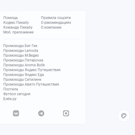
Помощь
Правила соцсети
Кодекс Пикабу
О рекомендациях
Команда Пикабу
О компании
Моб. приложение
Промокоды Биг Гик
Промокоды Lamoda
Промокоды М.Видео
Промокоды Пятерочка
Промокоды Aroma Butik
Промокоды Яндекс Путешествия
Промокоды Яндекс Еда
Промокоды Ситилинк
Промокоды Авито Путешествия
Постила
Футбол сегодня
Бэби.ру