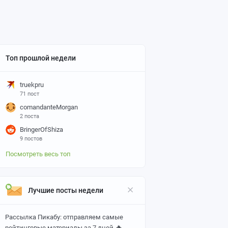
Топ прошлой недели
truekpru
71 пост
comandanteMorgan
2 поста
BringerOfShiza
9 постов
Посмотреть весь топ
Лучшие посты недели
Рассылка Пикабу: отправляем самые
🔥
рейтинговые материалы за 7 дней