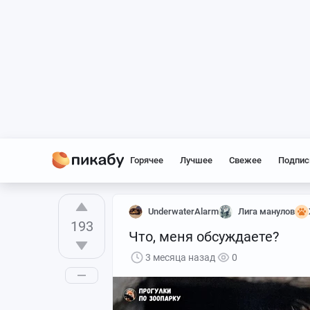
Горячее
Лучшее
Свежее
Подпис
UnderwaterAlarm
Лига манулов
193
Что, меня обсуждаете?
3 месяца назад
0