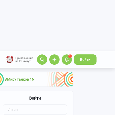
1
Войти
#Миру танков 16
Войти