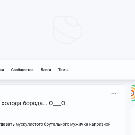
ки
Сообщества
Блоги
Темы
 холода борода... О___О
я отдавать мускулистого брутального мужичка капризной