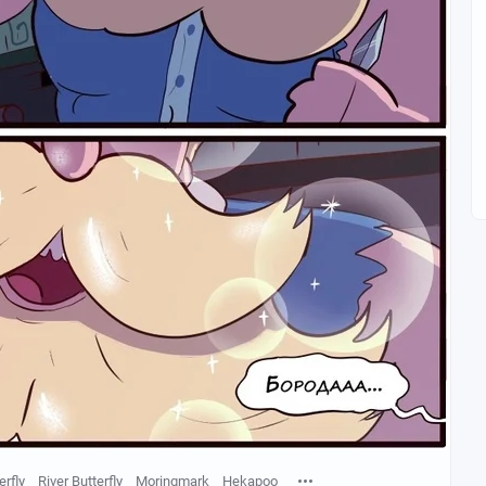
rfly
River Butterfly
Moringmark
Hekapoo