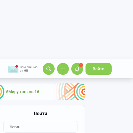
1
Войти
#Миру танков 16
Войти