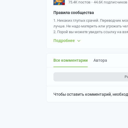
75.4K постов
44.6K подписчиков
Правила сообщества
1. Никаких глупых срачей. Переводчик мо
лучше. Не надо материть или угрожать чел
2. Порой вы можете увидеть ссылку на вз
которые рисуют и переводят комиксы посто
Подробнее
пожалуйста. Напоминаем, что за ложный 
3. По возможности добавляйте ссылки на
Все комментарии
Автора
Р
Чтобы оставить комментарий, необхо