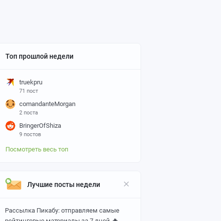
Топ прошлой недели
truekpru
71 пост
comandanteMorgan
2 поста
BringerOfShiza
9 постов
Посмотреть весь топ
Лучшие посты недели
Рассылка Пикабу: отправляем самые
🔥
рейтинговые материалы за 7 дней