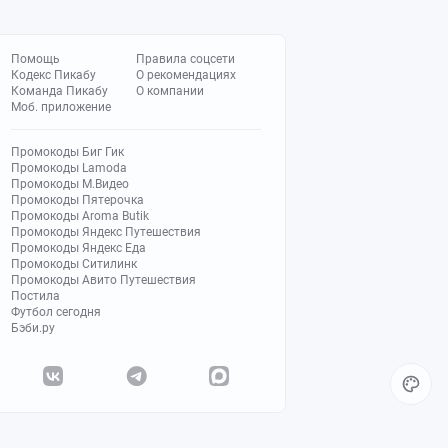
Помощь
Правила соцсети
Кодекс Пикабу
О рекомендациях
Команда Пикабу
О компании
Моб. приложение
Промокоды Биг Гик
Промокоды Lamoda
Промокоды М.Видео
Промокоды Пятерочка
Промокоды Aroma Butik
Промокоды Яндекс Путешествия
Промокоды Яндекс Еда
Промокоды Ситилинк
Промокоды Авито Путешествия
Постила
Футбол сегодня
Бэби.ру