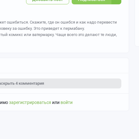
жет ошибиться. Скажите, где он ошибся и как надо перевести
овеку за ошибку. Это приведет к пермабану.
ятый комикс или ватермарку. Чаще всего это делают те люди,
янно и хотят отметить свою работу. Не ругайтесь,
вызов модератора полагается наказание.
 достоверный источник перевода и на оригинал комикса.
аскрыть
4 комментария
димо
зарегистрироваться
или
войти