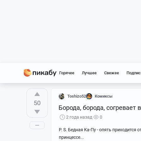
Горячее
Лучшее
Свежее
Подпис
Toshizo52
Комиксы
50
Борода, борода, согревает в
2 года назад
0
P. S. Бедная Ка-Пу - опять приходитс
принцессе...