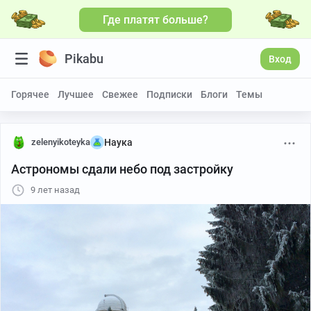
Где платят больше?
Pikabu
Вход
Горячее
Лучшее
Свежее
Подписки
Блоги
Темы
zelenyikoteyka
Наука
Астрономы сдали небо под застройку
9 лет назад