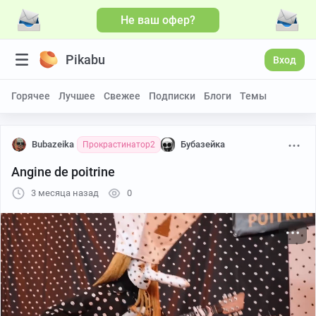
Не ваш офер?
Больше видео
Pikabu
Вход
Горячее
Лучшее
Свежее
Подписки
Блоги
Темы
Bubazeika
Бубазейка
Прокрастинатор2
Angine de poitrine
3 месяца назад
0