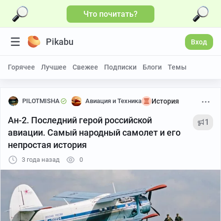
Что почитать?
Pikabu
Вход
Горячее
Лучшее
Свежее
Подписки
Блоги
Темы
PILOTMISHA
Авиация и Техника
История
Ан-2. Последний герой российской
1
авиации. Самый народный самолет и его
непростая история
3 года назад
0