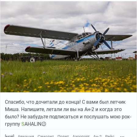
Спасибо, что дочитали до конца! С вами был летчик
Миша. Напишите, летали ли вы на Ан-2 и когда это
было? Не забудьте подписаться и послушать мою рок-
группу
S
AHALIN😉
[моё]
Авиация
Самолет
Полет
Аэропорт
Ан-2
Рейс