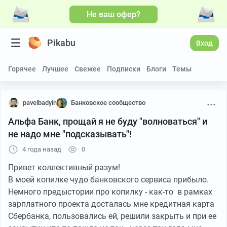
Не ваш офер?
Pikabu
Вход
Горячее
Лучшее
Свежее
Подписки
Блоги
Темы
pavelbadyin
Банковское сообщество
Альфа Банк, прощай я не буду "волноваться" и
не надо мне "подсказывать"!
4 года назад
0
Привет коллективный разум!
В моей копилке чудо банковского сервиса прибыло.
Немного предыстории про копилку - как-то в рамках
зарплатного проекта досталась мне кредитная карта
Сбербанка, пользовались ей, решили закрыть и при ее