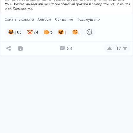
Сайт знакомств
Альбом
Свидание
Подслушано
103
74
5
1
1
38
117