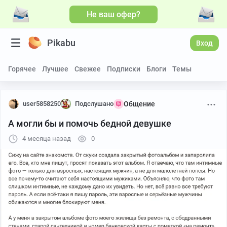
Не ваш офер?
Pikabu
Вход
Горячее
Лучшее
Свежее
Подписки
Блоги
Темы
user5858250
Подслушано
Общение
А могли бы и помочь бедной девушке
4 месяца назад
0