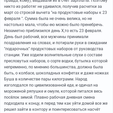
правда, кому), выдавали их в счет зарплаты. Поэтому
никто из работяг не удивился, получив расчетки за
март со строкой вычета "на продуктовые наборы к 23
февраля ". Сумма была не очень велика, но не
настолько мала, чтобы ею можно было пренебречь.
Незаметно приблизился день Х,то есть 23 февраля.
День был рабочий, все мужчины принимали
поздравления на словах, и потирали руки в ожидании
"подарочных" продуктовых наборов от руководства
станции. Уже ходили волнительные слухи о составе
пресловутых наборов, о сорте водки, бутылка которой
непременно, по мнению большинства, должна была
быть, о колбасе, шоколадных конфетах и даже ножках
Буша в количестве пары килограмм. Народ
изголодался по цивилизованной еде, и одичал на
мороженой ряпушке и омуле, которой питался весь
посёлок зимой. Плавно рабочая дневная смена
подходила к концу, я перед тем как уйти домой все же
решил зайти в контору и поинтересоваться насчёт