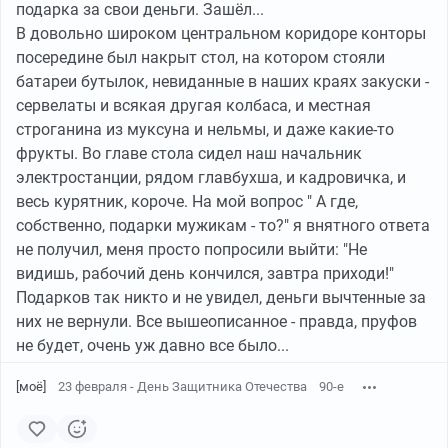
подарка за свои деньги. Зашёл...
В довольно широком центральном коридоре конторы
посередине был накрыт стол, на котором стояли
батареи бутылок, невиданные в наших краях закуски -
сервелаты и всякая другая колбаса, и местная
строганина из муксуна и нельмы, и даже какие-то
фрукты. Во главе стола сидел наш начальник
электростанции, рядом главбухша, и кадровичка, и
весь курятник, короче. На мой вопрос " А где,
собственно, подарки мужикам - то?" я внятного ответа
не получил, меня просто попросили выйти: "Не
видишь, рабочий день кончился, завтра приходи!"
Подарков так никто и не увидел, деньги вычтенные за
них не вернули. Все вышеописанное - правда, пруфов
не будет, очень уж давно все было...
[моё]
23 февраля - День Защитника Отечества
90-е