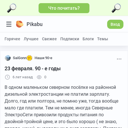
Что почитать?
Pikabu
Вход
Горячее
Лучшее
Свежее
Подписки
Блоги
Темы
SaiGonn
Наши 90-е
23 февраля. 90 - е годы
6 лет назад
0
В одном маленьком северном посёлке на районной
дизельной электростанции не платили зарплату.
Долго, год или полтора, не помню уже, тогда вообще
мало где платили. Тем не менее, иногда Северные
ЭлектроСети привозили продукты питания по
двойной-тройной цене, и это было хорошо ( не знаю,