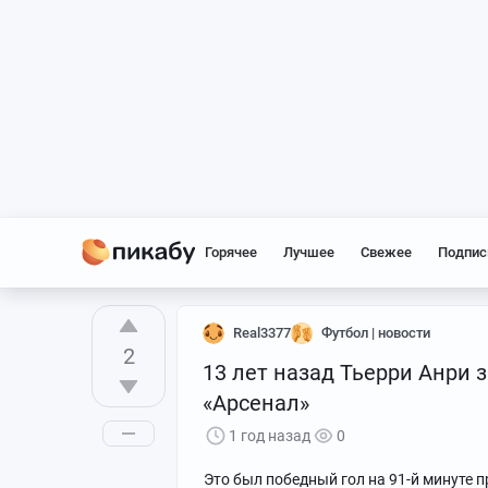
Горячее
Лучшее
Свежее
Подпис
Real3377
Футбол | новости
2
13 лет назад Тьерри Анри з
«Арсенал»
1 год назад
0
Это был победный гол на 91-й минуте 