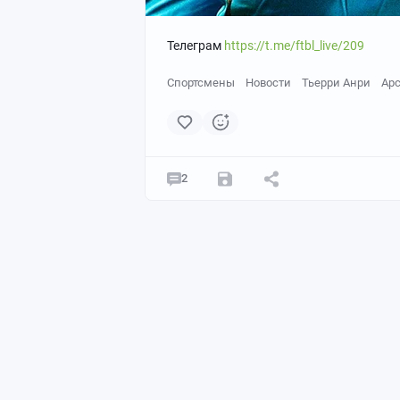
Телеграм
https://t.me/ftbl_live/209
Спортсмены
Новости
Тьерри Анри
Ар
2