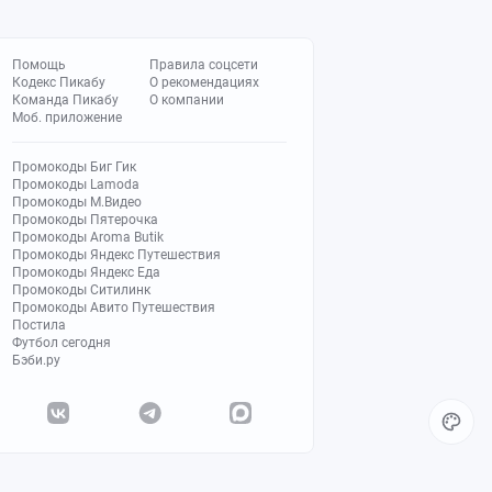
Помощь
Правила соцсети
Кодекс Пикабу
О рекомендациях
Команда Пикабу
О компании
Моб. приложение
Промокоды Биг Гик
Промокоды Lamoda
Промокоды М.Видео
Промокоды Пятерочка
Промокоды Aroma Butik
Промокоды Яндекс Путешествия
Промокоды Яндекс Еда
Промокоды Ситилинк
Промокоды Авито Путешествия
Постила
Футбол сегодня
Бэби.ру