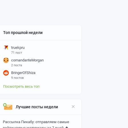
Топ прошлой недели
truekpru
71 пост
comandanteMorgan
2 поста
BringerOfShiza
9 постов
Посмотреть весь топ
Лучшие посты недели
Рассылка Пикабу: отправляем самые
🔥
рейтинговые материалы за 7 дней