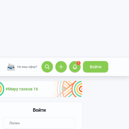
1
Войти
#Миру танков 16
Войти