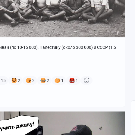
ван (по 10-15 000), Палестину (около 300 000) и СССР (1,5
15
2
2
2
1
1