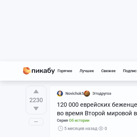
Горячее
Лучшее
Свежее
Подпис
Novichok5
Этодругоэ
2230
120 000 еврейских беженце
во время Второй мировой 
Серия
Об истории
5 месяцев назад
0