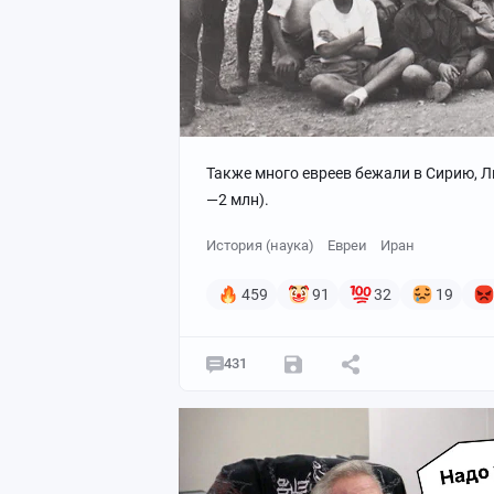
Также много евреев бежали в Сирию, Ли
—2 млн).
История (наука)
Евреи
Иран
459
91
32
19
431