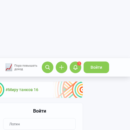
1
Войти
#Миру танков 16
Войти