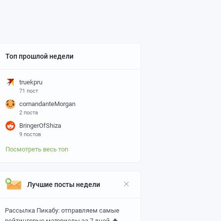
Топ прошлой недели
truekpru
71 пост
comandanteMorgan
2 поста
BringerOfShiza
9 постов
Посмотреть весь топ
Лучшие посты недели
Рассылка Пикабу: отправляем самые
🔥
рейтинговые материалы за 7 дней