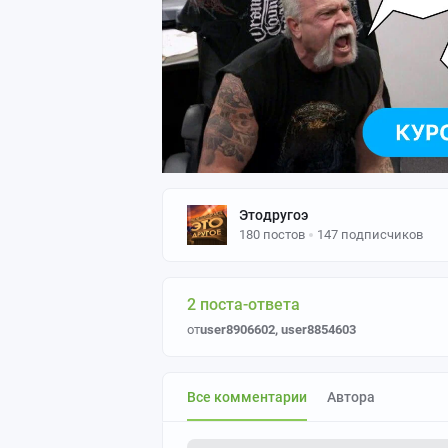
Этодругоэ
180 постов
147 подписчиков
2 поста-ответа
от
user8906602
,
user8854603
Все комментарии
Автора