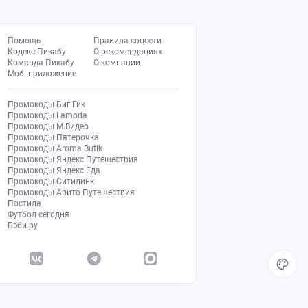
Помощь
Правила соцсети
Кодекс Пикабу
О рекомендациях
Команда Пикабу
О компании
Моб. приложение
Промокоды Биг Гик
Промокоды Lamoda
Промокоды М.Видео
Промокоды Пятерочка
Промокоды Aroma Butik
Промокоды Яндекс Путешествия
Промокоды Яндекс Еда
Промокоды Ситилинк
Промокоды Авито Путешествия
Постила
Футбол сегодня
Бэби.ру