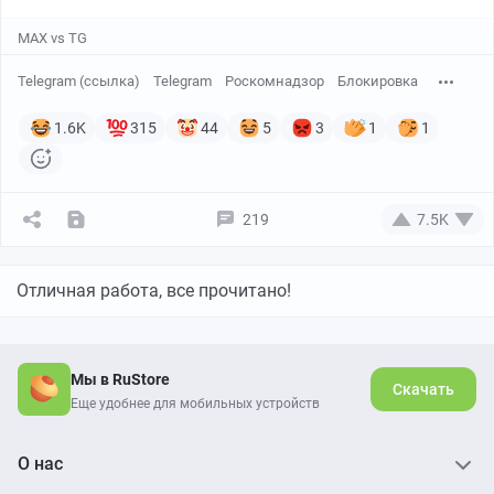
MAX vs TG
Telegram (ссылка)
Telegram
Роскомнадзор
Блокировка
1.6K
315
44
5
3
1
1
219
7.5K
Отличная работа, все прочитано!
Мы в RuStore
Скачать
Еще удобнее для мобильных устройств
О нас