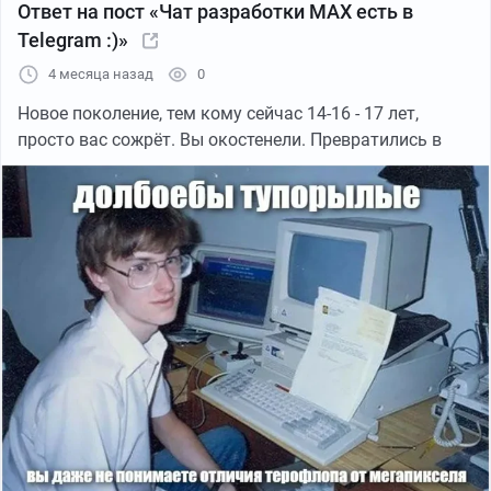
Ответ на пост «Чат разработки MAX есть в
Telegram :)»
4 месяца назад
0
Новое поколение, тем кому сейчас 14-16 - 17 лет,
просто вас сожрёт. Вы окостенели. Превратились в