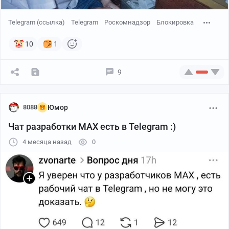
Telegram (ссылка)
Telegram
Роскомнадзор
Блокировка
10
1
9
8088
Юмор
Чат разработки MAX есть в Telegram :)
4 месяца назад
0