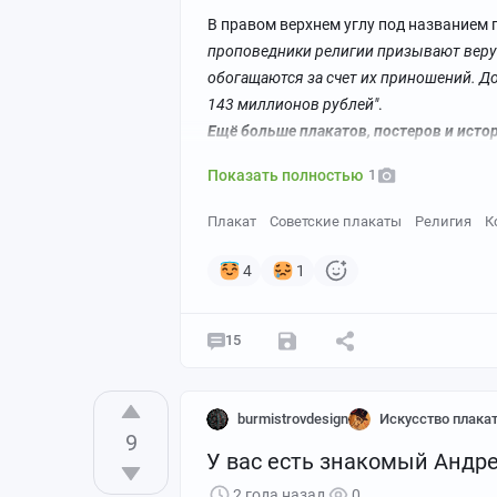
В правом верхнем углу под названием п
проповедники религии призывают верую
обогащаются за счет их приношений. До
143 миллионов рублей"
.
Ещё больше плакатов, постеров и исто
Показать полностью
1
Плакат
Советские плакаты
Религия
К
США, 1938 г.
Katherine Milhous.
4
1
15
burmistrovdesign
Искусство плака
9
У вас есть знакомый Андр
2 года назад
0