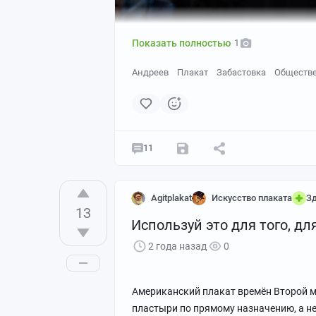
Показать полностью
1
Андреев
Плакат
Забастовка
Обществ
11
Agitplakat
Искусство плаката
З
13
Используй это для того, дл
2 года назад
0
Американский плакат времён Второй 
пластыри по прямому назначению, а н