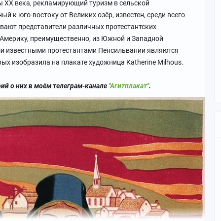
 XX века, рекламирующий туризм в сельской
й к юго-востоку от Великих озёр, известен, среди всего
ивают представители различных протестантских
 Америку, преимущественно, из Южной и Западной
ми известными протестантами Пенсильвании являются
ых изобразила на плакате художница Katherine Milhous.
рий о них в моём телеграм-канале
"Агитплакат"
.