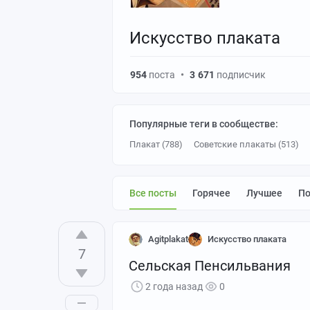
Искусство плаката
954
поста
•
3 671
подписчик
Популярные теги в сообществе:
Плакат (788)
Советские плакаты (513)
агитация (97)
пропаганда (94)
Ретро (6
Карикатура (41)
[моё] (39)
Дети (38)
Все посты
Горячее
Лучшее
П
Сделано в СССР (29)
Сатира (29)
Социа
Техника безопасности (28)
Отдых (27)
Agitplakat
Искусство плаката
7
Здоровье (20)
РСФСР (20)
Великая Оте
Сельская Пенсильвания
Фотошоп мастер (18)
Религия (18)
Аги
2 года назад
0
Алкоголь (16)
Женщины (16)