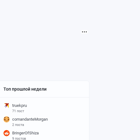
Топ прошлой недели
truekpru
71 пост
comandanteMorgan
2 поста
BringerOfShiza
9 постов