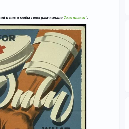
рий о них в моём телеграм-канале
"Агитплакат"
.