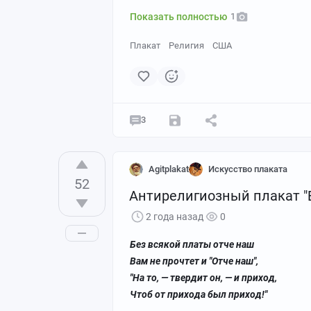
Показать полностью
1
Плакат
Религия
США
3
Agitplakat
Искусство плаката
52
Антирелигиозный плакат "
2 года назад
0
Без всякой платы отче наш
Вам не прочтет и "Отче наш",
"На то, — твердит он, — и приход,
Чтоб от прихода был приход!"