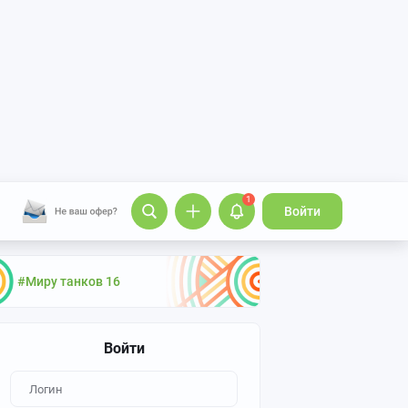
1
Войти
#Миру танков 16
Войти