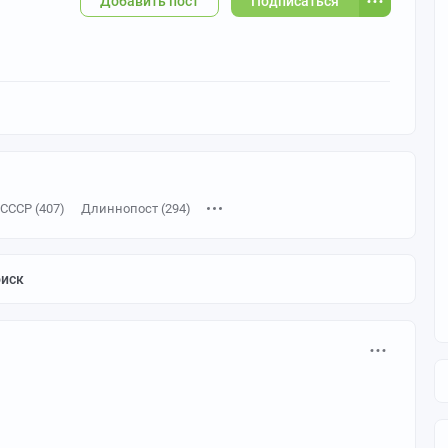
Добавить пост
Подписаться
СССР (407)
Длиннопост (294)
5)
Советское кино (59)
История (54)
Искусство (41)
США (38)
Работа (37)
Политика (35)
Графика (29)
оиск
лизм (29)
Вторая мировая война (29)
Дизайн (25)
Россия (22)
Интересное (20)
Деньги (20)
чественная война (19)
Праздники (19)
Капитализм (19)
тационный плакат (18)
Строительство (17)
Труд (16)