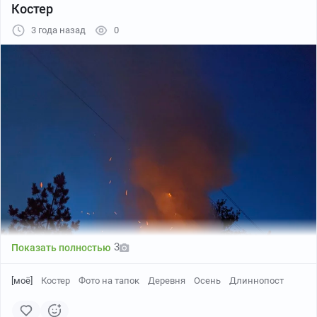
Костер
3 года назад
0
3
Показать полностью
[моё]
Костер
Фото на тапок
Деревня
Осень
Длиннопост