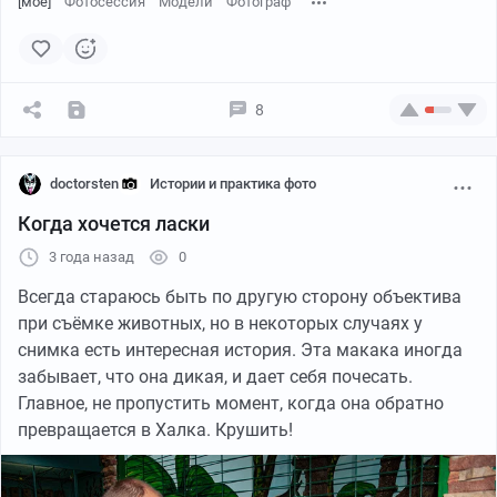
[моё]
Фотосессия
Модели
Фотограф
8
doctorsten
Истории и практика фото
Так что с уверенностью сказать, какая из фотографий
Когда хочется ласки
наиболее растиражирована, нельзя. Можно сказать,
3 года назад
0
лишь, что никогда не надо бояться сделать кадр,
такой же как у кого-то. Кто знает, может именно ваша
Всегда стараюсь быть по другую сторону объектива
фотография станет символом победы, романтики или
при съёмке животных, но в некоторых случаях у
харассмента…
снимка есть интересная история. Эта макака иногда
забывает, что она дикая, и дает себя почесать.
P.S. Мнение: я люблю вообще разные скульптуры.
Главное, не пропустить момент, когда она обратно
Пребывая в каком-нибудь новом городе, я первым
превращается в Халка. Крушить!
делом бегу смотреть на всякие такие штуки, типа
памятник колбасе, носку, Шурику и Лидочке (в