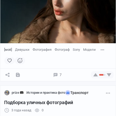
претендовало несколько мужчин.
В композиционных ли особенностях или в точке
съемки дело, но наиболее популярной считается
именно фотография Эйзенштадта. В русской
википедии статья именно о ней, хотя на превью
снимок Йоргенсена
[моё]
Девушки
Фотография
Фотограф
Sony
Модели
7
prize
Истории и практика фото
Транспорт
Подборка уличных фотографий
3 года назад
0
Но, не смотря на популярность «поцелуя на Тайм-