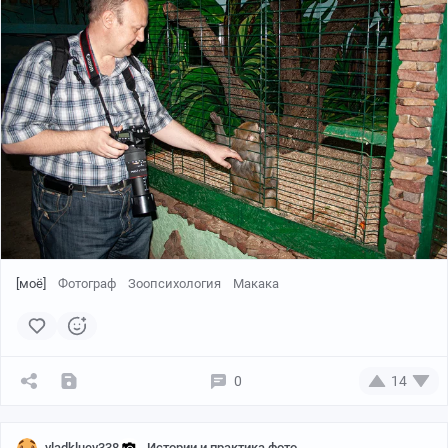
Краснодаре). Поэтому, вне зависимости от морально
этической дилеммы движения типа #metoo, мне за
памятник обидно
[моё]
Фотограф
Зоопсихология
Макака
0
14
vladkluev338
Истории и практика фото