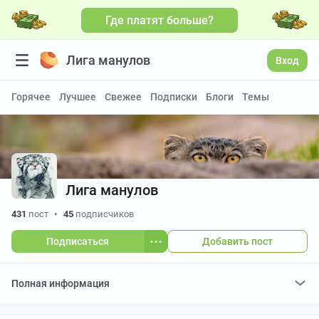
Где платят больше?
Лига манулов
Вход
Горячее
Лучшее
Свежее
Подписки
Блоги
Темы
Лига манулов
431
пост
•
45
подписчиков
Подписаться
Добавить пост
Полная информация