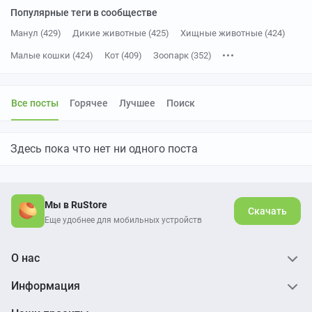
Популярные теги в сообществе
Манул (429)
Дикие животные (425)
Хищные животные (424)
Малые кошки (424)
Кот (409)
Зоопарк (352)
Короткие видео (178)
Вертикальное видео (158)
Длиннопост (157)
Семейство кошачьих (52)
Все посты
Горячее
Лучшее
Поиск
Манул Тимофей (35)
Без звука (31)
Ленинградский зоопарк (29)
Московский зоопарк (22)
Здесь пока что нет ни одного поста
Котята (13)
Рисунок (10)
Видео ВК (6)
Мат (5)
Мы в RuStore
Скачать
Еще удобнее для мобильных устройств
О нас
Информация