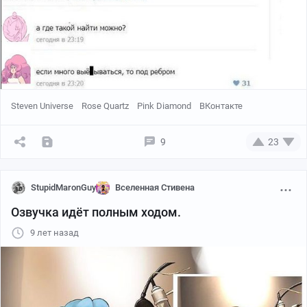
Steven Universe
Rose Quartz
Pink Diamond
ВКонтакте
9
23
StupidMaronGuy
Вселенная Стивена
Озвучка идёт полным ходом.
9 лет назад