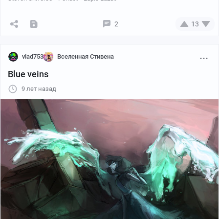
2
13
vlad753
Вселенная Стивена
Blue veins
9 лет назад