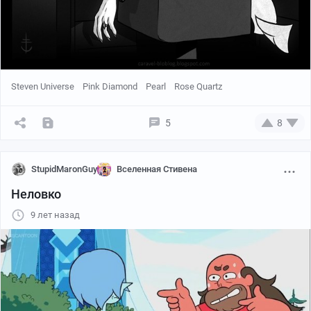
Steven Universe
Pink Diamond
Pearl
Rose Quartz
5
8
StupidMaronGuy
Вселенная Стивена
Неловко
9 лет назад