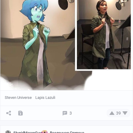
Steven Universe
Lapis Lazuli
3
39
StupidMaronGuy
Вселенная Стивена