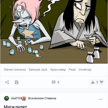
Steven Universe
Samurai Jack
Кроссовер
Pearl
Спойлер
8
5
vlad753
Вселенная Стивена
Маги рулят