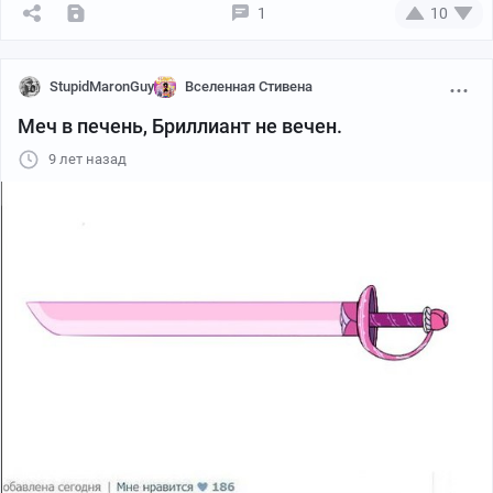
1
10
StupidMaronGuy
Вселенная Стивена
Меч в печень, Бриллиант не вечен.
9 лет назад