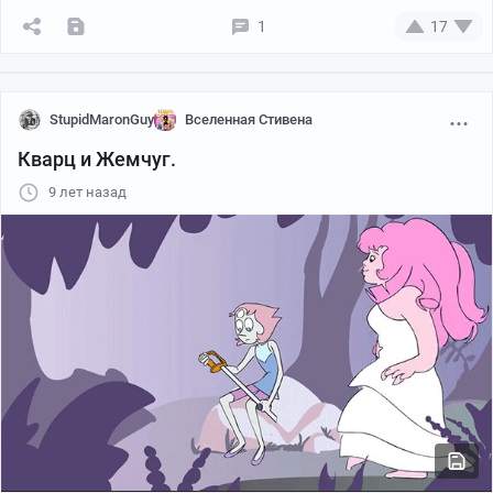
1
17
StupidMaronGuy
Вселенная Стивена
Кварц и Жемчуг.
9 лет назад