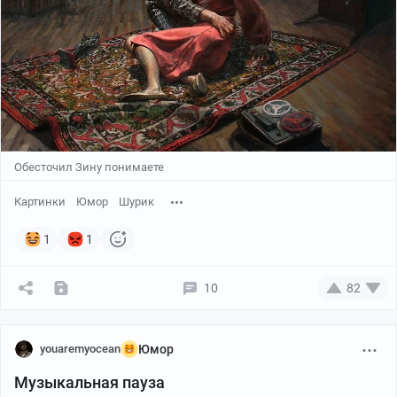
Обесточил Зину понимаете
Картинки
Юмор
Шурик
1
1
10
82
youaremyocean
Юмор
Музыкальная пауза