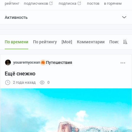
рейтинг
подписчиков
подписка
постов
в горячем
Активность
поставил
126
плюсов и
29
минусов
отредактировал
0
постов
проголосовал за
0
редактирований
По времени
По рейтингу
[моё]
Комментарии
Поиск
youaremyocean
Путешествия
Ещё снежно
2 года назад
0