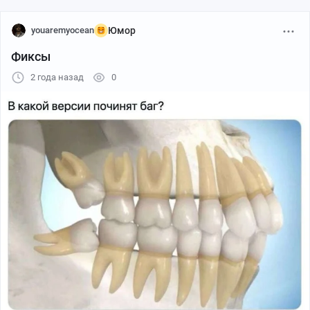
youaremyocean
Юмор
Фиксы
2 года назад
0