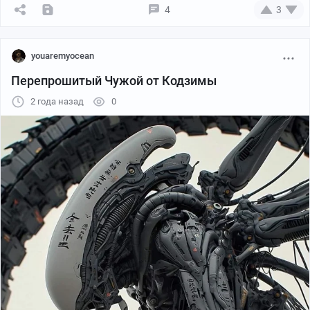
4
3
youaremyocean
Перепрошитый Чужой от Кодзимы
2 года назад
0