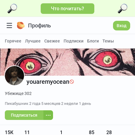
Что почитать?
Больше видео
Профиль
Вход
Горячее
Лучшее
Свежее
Подписки
Блоги
Темы
youaremyocean
Убежище 302
Пикабушник
2 года 5 месяцев 2 недели 1 день
Подписаться
15К
11
1
85
28