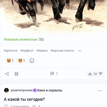
2
Показать полностью
Картинки
Морфлот
Моряки
Морская пехота
1
1
7
56
youaremyocean
Кино и сериалы
А какой ты сегодня?
2 года назад
0