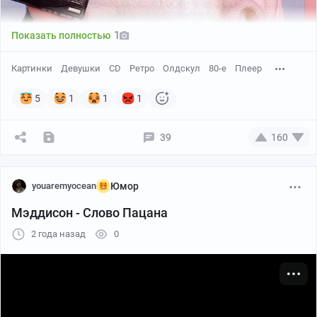
1
Показать полностью
Картинки
Девушки
CD
Ретро
Олдскул
80-е
Плеер
5
1
1
1
39
160
youaremyocean
Юмор
Мэддисон - Слово Пацана
2 года назад
0