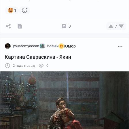
1
0
7
youaremyocean
Баяны
Юмор
Картина Савраскина - Якин
2 года назад
0