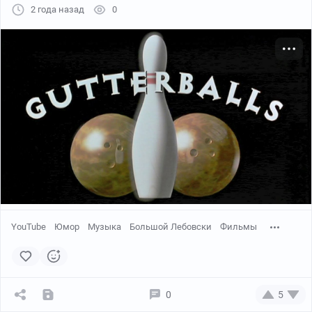
2 года назад
0
YouTube
Юмор
Музыка
Большой Лебовски
Фильмы
0
5