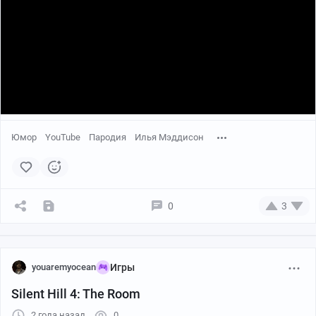
Юмор
YouTube
Пародия
Илья Мэддисон
0
3
youaremyocean
Игры
Silent Hill 4: The Room
2 года назад
0