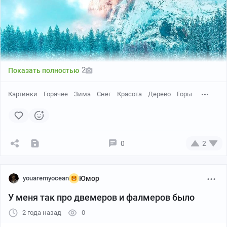
2
Показать полностью
Картинки
Горячее
Зима
Снег
Красота
Дерево
Горы
0
2
youaremyocean
Юмор
У меня так про двемеров и фалмеров было
2 года назад
0