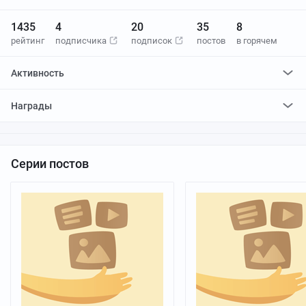
1435
4
20
35
8
рейтинг
подписчика
подписок
постов
в горячем
Активность
поставилa
4236
плюсов и
30
минусов
Награды
отредактировалa
0
постов
проголосовалa за
0
редактирований
Серии постов