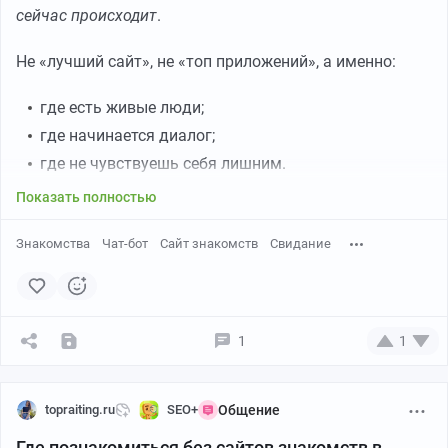
сейчас происходит
.
Не «лучший сайт», не «топ приложений», а именно:
где есть живые люди;
где начинается диалог;
где не чувствуешь себя лишним.
Показать полностью
Знакомства
Чат-бот
Сайт знакомств
Свидание
1
1
topraiting.ru
SEO+
Общение
Где познакомиться без сайтов знакомств в