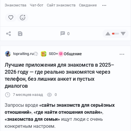
Знакомства
Чат-бот
Сайт знакомств
Свидание
перегруженных анкет
👉
Ссылка →
TrustMatch
TrustMatch подходит тем, кто хочет начать общение
0
без длинных форм и лишних шагов.
Формат ближе к живому диалогу, чем к просмотру
анкет.
topraiting.ru
SEO+
Общение
Лучшие приложения для знакомств в 2025–
Подходит для запросов:
2026 году — где реально знакомятся через
телефон, без лишних анкет и пустых
знакомства в интернете
диалогов
где познакомиться онлайн
7 месяцев назад
0
общение с людьми онлайн
Запросы вроде
«сайты знакомств для серьёзных
отношений»
,
«где найти отношения онлайн»
,
CityConnect — знакомства в интернете с людьми из
«знакомства для семьи»
ищут люди с очень
своего города
конкретным настроем.