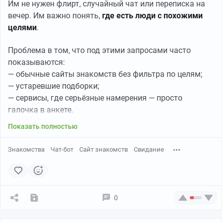
Им не нужен флирт, случайный чат или переписка на
👉
Ссылка →
CityConnect
вечер. Им важно понять,
где есть люди с похожими
целями
.
CityConnect выбирают, когда важно, чтобы собеседник
был
из того же города
.
Проблема в том, что под этими запросами часто
Это упрощает общение и делает знакомства более
показываются:
понятными.
— обычные сайты знакомств без фильтра по целям;
— устаревшие подборки;
Подходит для:
— сервисы, где серьёзные намерения — просто
галочка в анкете.
знакомств в интернете по городу;
Показать полностью
общения с людьми поблизости;
знакомств рядом.
Знакомства
Чат-бот
Сайт знакомств
Свидание
HeartLine — спокойное общение и знакомства по
интересам
0
👉
Ссылка →
HeartLine