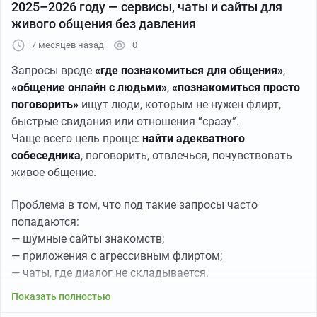
2025–2026 году — сервисы, чаты и сайты для
живого общения без давления
Знакомства в интернете давно перестали быть только
«сайтами знакомств».
7 месяцев назад
0
Сейчас используют сразу несколько форматов:
Запросы вроде
«где познакомиться для общения»
,
«общение онлайн с людьми»
,
«познакомиться просто
сайты и приложения знакомств;
поговорить»
ищут люди, которым не нужен флирт,
чаты для общения;
быстрые свидания или отношения “сразу”.
сервисы знакомств в мессенджерах;
Чаще всего цель проще:
найти адекватного
городские и тематические чаты;
собеседника
, поговорить, отвлечься, почувствовать
платформы для общения по интересам.
живое общение.
У каждого формата свои плюсы, и выбор зависит от
Проблема в том, что под такие запросы часто
того,
что именно вы ищете
.
попадаются:
— шумные сайты знакомств;
— приложения с агрессивным флиртом;
Сервисы и форматы, где можно познакомиться в
— чаты, где диалог не складывается.
интернете
Показать полностью
TrustMatch — знакомства и общение без