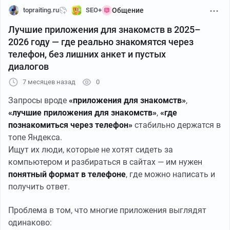
HeartLine подойдёт тем, кто ценит
спокойный формат
topraiting.ru
SEO+
Общение
общения
и не любит спешку.
Лучшие приложения для знакомств в 2025–
2026 году — где реально знакомятся через
Подходит для:
телефон, без лишних анкет и пустых
диалогов
общения по интересам;
знакомств в интернете без давления;
7 месяцев назад
0
вдумчивых диалогов.
Запросы вроде
«приложения для знакомств»
,
«лучшие приложения для знакомств»
,
«где
познакомиться через телефон»
стабильно держатся в
FreeTalk — чат для общения и знакомств онлайн
топе Яндекса.
Ищут их люди, которые не хотят сидеть за
👉
Ссылка →
FreeTalk
компьютером и разбираться в сайтах — им нужен
понятный формат в телефоне
, где можно написать и
FreeTalk — простой формат чата, где можно начать
получить ответ.
разговор без регистрации и сложных правил.
Проблема в том, что многие приложения выглядят
Подходит для:
одинаково: