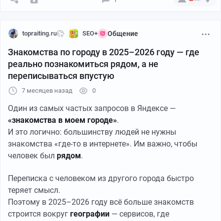
TrustMatch
Почему люди ищут знакомства без номера
FreeTalk
телефона
topraiting.ru
SEO+
Общение
Города-миллионники
Самые частые причины выглядят так:
Знакомства по городу в 2025–2026 году — где
Казань, Екатеринбург, Новосибирск, Краснодар:
реально познакомиться рядом, а не
не хочется оставлять номер на сайте;
переписываться впустую
опасения спама и рассылок;
CityConnect
желание сохранить приватность;
7 месяцев назад
0
FreeTalk
не хочется заводить «очередной аккаунт»;
Один из самых частых запросов в Яндексе —
HeartLine
хочется сначала просто поговорить.
«знакомства в моем городе»
.
И это логично: большинству людей не нужны
Средние города
Поэтому запросы про
анонимные знакомства
живут
знакомства «где-то в интернете». Им важно, чтобы
своей жизнью и почти не пересекаются с «сайтами
человек был
рядом
.
Часто выбирают:
знакомств» в классическом понимании.
Переписка с человеком из другого города быстро
FreeTalk
теряет смысл.
TrustMatch
Где можно познакомиться анонимно в 2025–2026
Поэтому в 2025–2026 году всё больше знакомств
году
строится вокруг
географии
— сервисов, где