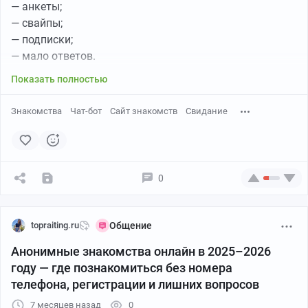
— анкеты;
общения онлайн;
— свайпы;
разговоров с новыми людьми;
— подписки;
лёгких знакомств.
— мало ответов.
Показать полностью
SilentMeet — интернет-знакомства в спокойном темпе
Знакомства
Чат-бот
Сайт знакомств
Свидание
👉
Ссылка →
SilentMeet
SilentMeet выбирают люди, которым важно
спокойствие и уважительный тон общения
.
0
Подходит для:
topraiting.ru
Общение
тихих форматов общения;
Анонимные знакомства онлайн в 2025–2026
переписок без спешки;
году — где познакомиться без номера
знакомств без навязчивости.
телефона, регистрации и лишних вопросов
7 месяцев назад
0