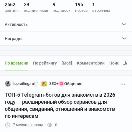
2662
29
9
195
1
рейтинг
подписчиков
подписок
постов
в горячем
Активность
поставил
3
плюса и
0
минусов
Награды
отредактировал
0
постов
проголосовал за
0
редактирований
По времени
По рейтингу
[моё]
Комментарии
Поиск
topraiting.ru
SEO+
Общение
ТОП-5 Telegram-ботов для знакомств в 2026
году — расширенный обзор сервисов для
общения, свиданий, отношений и знакомств
по интересам
7 месяцев назад
0