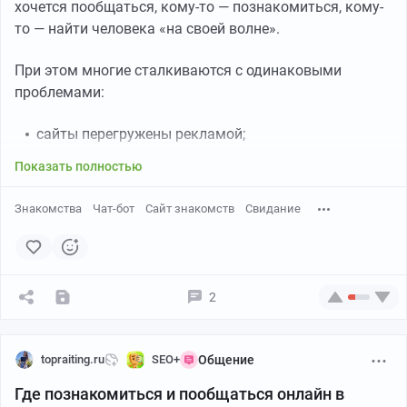
хочется пообщаться, кому-то — познакомиться, кому-
то — найти человека «на своей волне».
При этом многие сталкиваются с одинаковыми
проблемами:
сайты перегружены рекламой;
общение начинается тяжело;
Показать полностью
слишком много фейковых анкет;
Знакомства
сложно понять, где вообще есть живые люди.
Чат-бот
Сайт знакомств
Свидание
Этот пост — спокойный и нейтральный разбор
форматов и сервисов,
где в интернете действительно
можно познакомиться и пообщаться
в 2025–2026
2
году.
topraiting.ru
SEO+
Общение
Какие форматы знакомств в интернете
Где познакомиться и пообщаться онлайн в
существуют сейчас