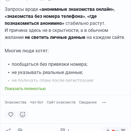
Как выбрать формат знакомств в интернете
Запросы вроде
«анонимные знакомства онлайн»
,
«знакомства без номера телефона»
,
«где
✔
Хочу просто пообщаться
— FreeTalk
познакомиться анонимно»
стабильно растут.
✔
Хочу людей из своего города
— CityConnect
И причина здесь не в скрытности, а в обычном
✔
Хочу спокойный формат
— HeartLine или SilentMeet
желании
не светить личные данные
на каждом сайте.
✔
Хочу начать диалог без лишних шагов
— TrustMatch
Многие люди хотят:
Знакомства в интернете по городам
пообщаться без привязки номера;
Запросы вроде
«знакомства в интернете Москва»
,
не указывать реальные данные;
«где познакомиться СПб онлайн»
,
«знакомства
не получать спам после регистрации;
онлайн Казань»
встречаются регулярно.
сначала понять, интересно ли общение.
Показать полностью
Москва и Санкт-Петербург
В 2025–2026 году для этого всё чаще выбирают
Знакомства
Чат-бот
Сайт знакомств
Свидание
Telegram-сервисы и чаты
, где анонимность — не
Обычно хорошо подходят:
«фича», а базовый формат.
CityConnect
1