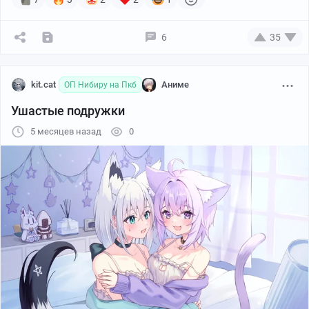
6
35
kit.cat
Аниме
ОП Нибиру на Пкб
Ушастые подружки
5 месяцев назад
0
HonorTakayama