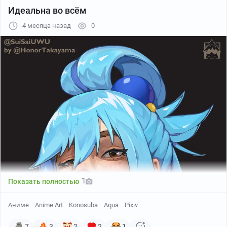
Идеальна во всём
4 месяца назад
0
のやまたけのこ
1
Показать полностью
Аниме
Anime Art
Konosuba
Aqua
Pixiv
7
3
2
2
1