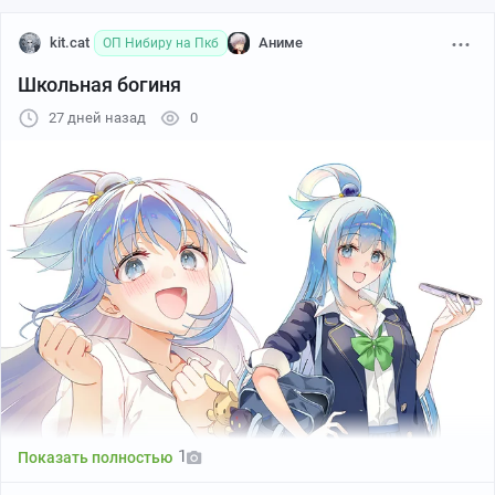
kit.cat
Аниме
ОП Нибиру на Пкб
Школьная богиня
27 дней назад
0
異澤
1
Показать полностью