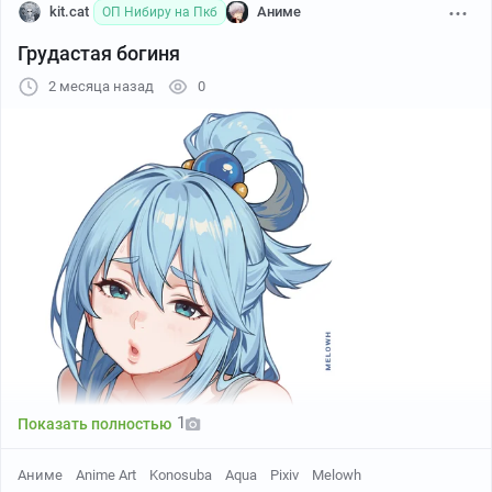
kit.cat
Аниме
ОП Нибиру на Пкб
Грудастая богиня
2 месяца назад
0
ジャムペン(Skeb募集中)
1
Показать полностью
Аниме
Anime Art
Konosuba
Aqua
Pixiv
Melowh