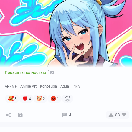
ノノはち
1
Показать полностью
Аниме
Anime Art
Konosuba
Aqua
Pixiv
8
4
2
1
4
83