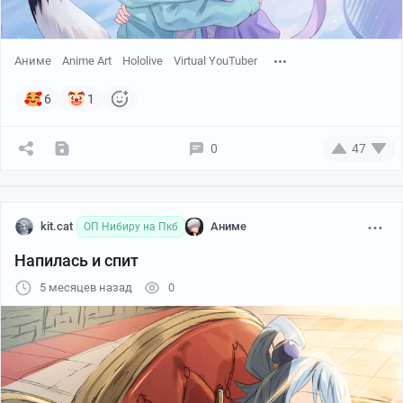
Аниме
Anime Art
Hololive
Virtual YouTuber
6
1
0
47
kit.cat
Аниме
ОП Нибиру на Пкб
Напилась и спит
5 месяцев назад
0