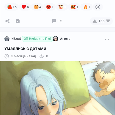
16
6
4
1
1
1
1
15
165
kit.cat
Аниме
ОП Нибиру на Пкб
Умаялись с детьми
3 месяца назад
0
Melowh