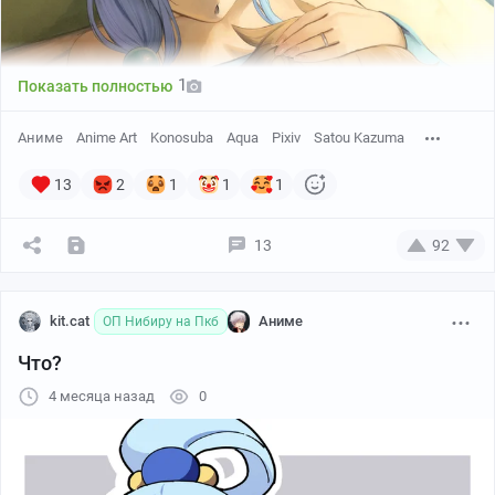
1
Показать полностью
Аниме
Anime Art
Konosuba
Aqua
Pixiv
Satou Kazuma
13
2
1
1
1
13
92
kit.cat
Аниме
ОП Нибиру на Пкб
Что?
4 месяца назад
0
у автора там манга со своим ау, которую никто не переводит