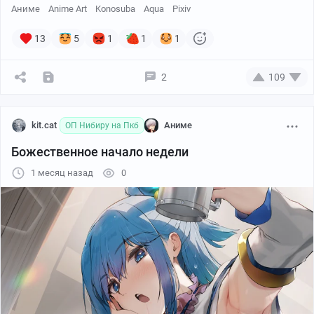
Аниме
Anime Art
Konosuba
Aqua
Pixiv
13
5
1
1
1
2
109
kit.cat
Аниме
ОП Нибиру на Пкб
Божественное начало недели
1 месяц назад
0
アサヒナヒカゲ