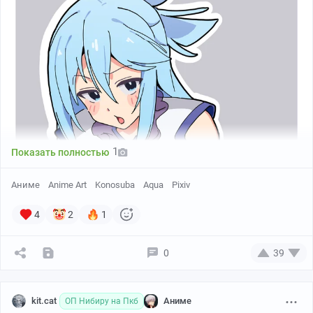
異澤
1
Показать полностью
Аниме
Anime Art
Konosuba
Aqua
Pixiv
4
2
1
0
39
kit.cat
Аниме
ОП Нибиру на Пкб