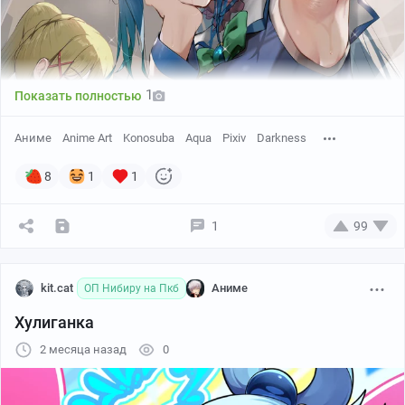
1
Показать полностью
Аниме
Anime Art
Konosuba
Aqua
Pixiv
Darkness
8
1
1
1
99
kit.cat
Аниме
ОП Нибиру на Пкб
Хулиганка
2 месяца назад
0