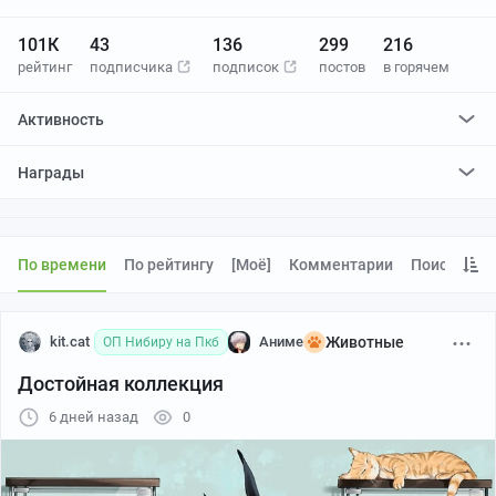
101К
43
136
299
216
рейтинг
подписчика
подписок
постов
в горячем
Активность
поставил
78846
плюсов и
78869
минусов
Награды
отредактировал
315
постов
проголосовал за
455
редактирований
По времени
По рейтингу
[моё]
Комментарии
Поиск
kit.cat
Аниме
Животные
ОП Нибиру на Пкб
Достойная коллекция
6 дней назад
0