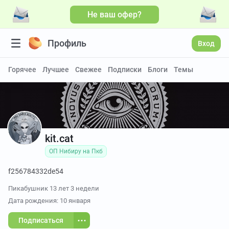
Не ваш офер?
Профиль
Вход
Горячее
Лучшее
Свежее
Подписки
Блоги
Темы
kit.cat
ОП Нибиру на Пкб
f256784332de54
Пикабушник
13 лет 3 недели
Дата рождения: 10 января
Подписаться