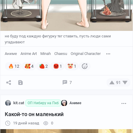
не буду под каждую фигурку тег ставить, пусть люди сами
угадывают
Аниме
Anime Art
Minah
Chaesu
Original Character
12
4
2
1
1
7
91
kit.cat
Аниме
ОП Нибиру на Пкб
Какой-то он маленький
19 дней назад
0