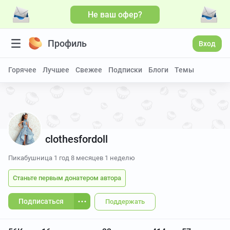
Не ваш офер?
Профиль
Вход
Горячее
Лучшее
Свежее
Подписки
Блоги
Темы
clothesfordoll
Пикабушница
1 год 8 месяцев 1 неделю
Станьте первым донатером автора
Подписаться
Поддержать