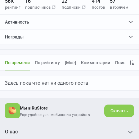
56К
16
22
414
57
рейтинг
подписчиков
подписки
постов
в горячем
Активность
поставилa
174
плюса и
9
минусов
Награды
отредактировалa
0
постов
проголосовалa за
0
редактирований
По времени
По рейтингу
[моё]
Комментарии
Поиск
Здесь пока что нет ни одного поста
Мы в RuStore
Скачать
Еще удобнее для мобильных устройств
О нас