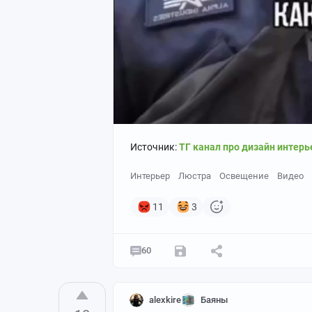
Источник:
ТГ канал про дизайн интерь
Интерьер
Люстра
Освещение
Видео
11
3
60
alexkire
Баяны