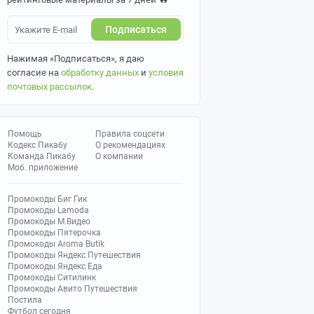
Подписаться
Нажимая «Подписаться», я даю
согласие на
обработку данных
и
условия
почтовых рассылок
.
Помощь
Правила соцсети
Кодекс Пикабу
О рекомендациях
Команда Пикабу
О компании
Моб. приложение
Промокоды Биг Гик
Промокоды Lamoda
Промокоды М.Видео
Промокоды Пятерочка
Промокоды Aroma Butik
Промокоды Яндекс Путешествия
Промокоды Яндекс Еда
Промокоды Ситилинк
Промокоды Авито Путешествия
Постила
Футбол сегодня