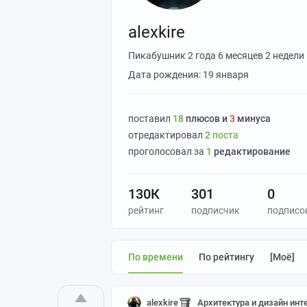
alexkire
Пикабушник
2 года 6 месяцев 2 недели
Дата рождения: 19 января
поставил
18
плюсов и
3
минуса
отредактировал
2
поста
проголосовал за
1
редактирование
130К
301
0
рейтинг
подписчик
подписо
По времени
По рейтингу
[моё]
alexkire
Архитектура и дизайн инт