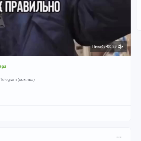
Пикабу
00:29
●
ера
Telegram (ссылка)