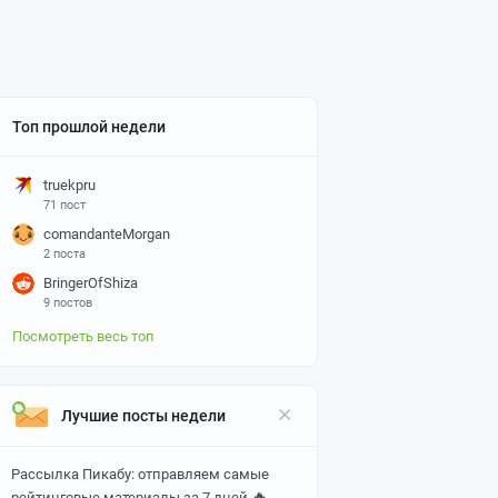
Топ прошлой недели
truekpru
71 пост
comandanteMorgan
2 поста
BringerOfShiza
9 постов
Посмотреть весь топ
Лучшие посты недели
Рассылка Пикабу: отправляем самые
🔥
рейтинговые материалы за 7 дней