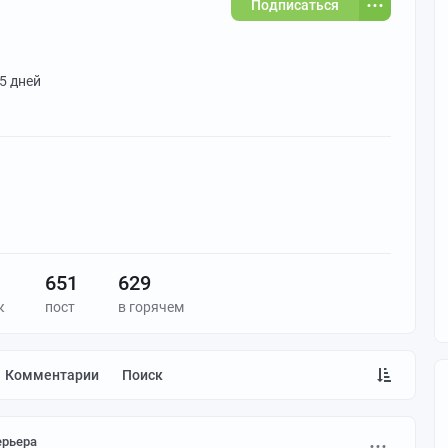
Подписаться
 5 дней
651
629
к
пост
в горячем
Комментарии
Поиск
ерьера