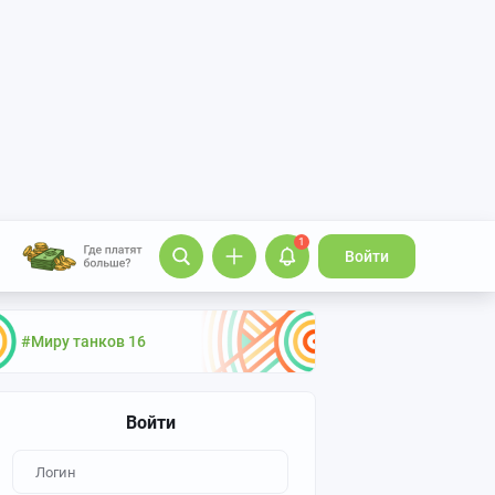
1
Войти
#Миру танков 16
Войти