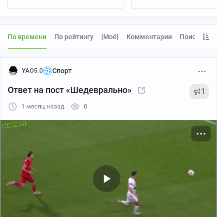
По времени
По рейтингу
[моё]
Комментарии
Поиск
YAO5.0
Спорт
Ответ на пост «Шедеврально»
1
1 месяц назад
0