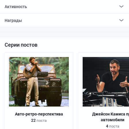
Активность
поставил
204
плюса и
10
минусов
Награды
отредактировал
0
постов
проголосовал за
1
редактирование
Серии постов
Авто-ретро-перспектива
Джейсон Камиса п
автомобили
22
поста
4
поста