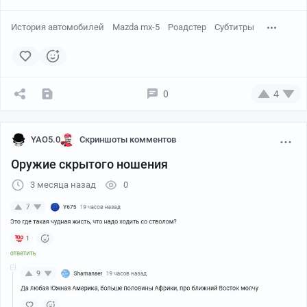
История автомобилей
Mazda mx-5
Роадстер
Субтитры
0
4
YAO5.0
Скриншоты комментов
Оружие скрытого ношения
3 месяца назад
0