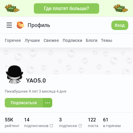
Где платят больше?
Больше видео
Профиль
Вход
Горячее
Лучшее
Свежее
Подписки
Блоги
Темы
YAO5.0
Пикабушник
9 лет 3 месяца 4 дня
Подписаться
55К
14
3
122
61
рейтинг
подписчиков
подписки
поста
в горячем