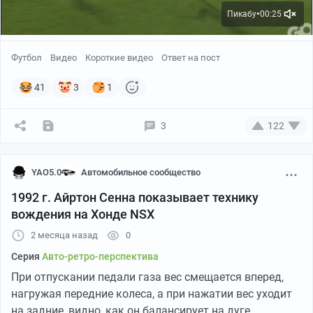
Пикабу
00:25
●
Футбол
Видео
Короткие видео
Ответ на пост
41
3
1
3
122
YAO5.0
Автомобильное сообщество
1992 г. Айртон Сенна показывает технику
вождения на Хонде NSX
2 месяца назад
0
Серия
Авто-ретро-перспектива
При отпускании педали газа вес смещается вперед,
нагружая передние колеса, а при нажатии вес уходит
на задние, видно, как он балансирует на дуге,