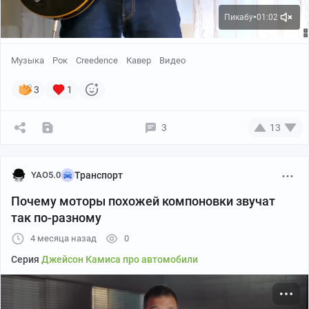
Пикабу
01:02
●
Музыка
Рок
Creedence
Кавер
Видео
3
1
3
13
YAO5.0
Транспорт
Почему моторы похожей компоновки звучат
так по-разному
4 месяца назад
0
Серия
Джейсон Камиса про автомобили