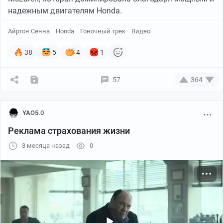
надежным двигателям Honda.
Айртон Сенна
Honda
Гоночный трек
Видео
38
5
4
1
57
364
YAO5.0
Реклама страхования жизни
3 месяца назад
0