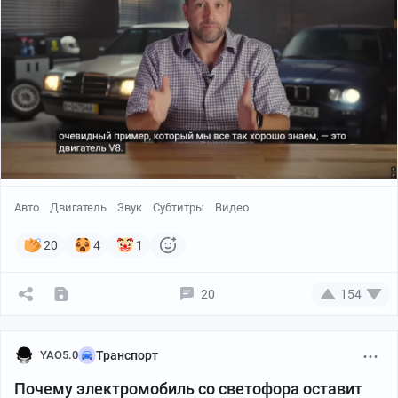
Авто
Двигатель
Звук
Субтитры
Видео
00:00 / 01:46
20
4
1
20
154
YAO5.0
Транспорт
Почему электромобиль со светофора оставит