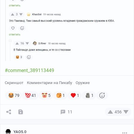
#comment_389113449
Скриншот
Комментарии на Пикабу
Оружие
79
41
5
1
1
1
11
456
YAO5.0