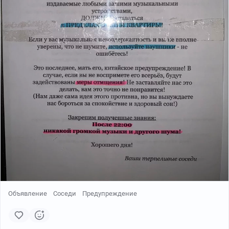
Пока копилка стояла на одном месте и никто туда не
заглядывал, было незаметно. Вроде есть деньги
внутри, тем более что пополнялись регулярно. А перед
самым моим днём рождения родители позвали меня в
свою комнату и сказали, что разбили копилку - и
денег там почти не оказалось. А копили они мне на
новый велосипед. Может я знаю куда исчезли деньги?
Я "не знал". Не передать как мне было стыдно. Я
думал меня будут бить и наказывать, но ничего не
было. Думаю, они итак всё поняли.
А наутро в мой день рождения я проснулся и во дворе
стоял новенький велосипед "Десна". Несмотря на то,
что все накопленные деньги за полгода я вытащил и
проел на чупа-чупсы и фишки.
Объявление
Соседи
Предупреждение