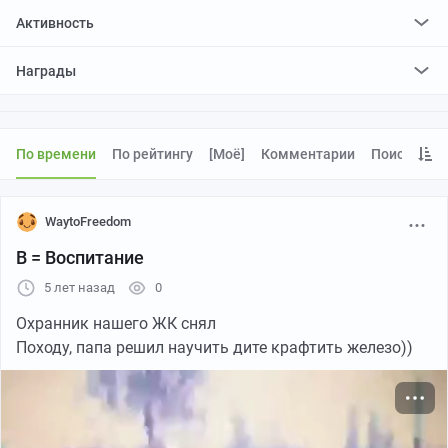
Активность
поставил
162
плюса и
542
минуса
Награды
отредактировал
0
постов
проголосовал за
0
редактирований
По времени
По рейтингу
[моё]
Комментарии
Поиск
WaytoFreedom
В = Воспитание
5 лет назад
0
Охранник нашего ЖК снял
Походу, папа решил научить дите крафтить железо))