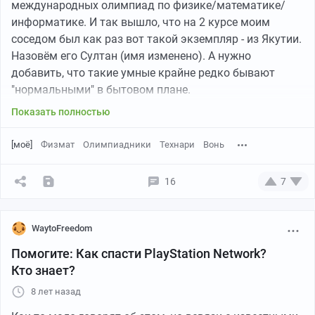
международных олимпиад по физике/математике/
Прикрепляю фотки:
информатике. И так вышло, что на 2 курсе моим
соседом был как раз вот такой экземпляр - из Якутии.
Вот инструкция от камер:
Назовём его Султан (имя изменено). А нужно
добавить, что такие умные крайне редко бывают
"нормальными" в бытовом плане.
Показать полностью
Я знаю о чём говорю: на моём потоке было много
олимпиадников крайне высокого уровня. И особенно
[моё]
Физмат
Олимпиадники
Технари
Вонь
запомнились 2 девочки - победители международных
олимпиад по информатике, которых Яндекс принял на
16
7
стажировку чуть ли не в 9 классе.
Товарищи, это был лютый пиздец. От них не просто
WaytoFreedom
воняло: от них разило блевотной смесью пота-грязи-
Помогите: Как спасти PlayStation Network?
жира-непонятно чего. Разило всегда. Мы обходили их
Кто знает?
за километр, а в электричке старались ехать в
отдельном вагоне. Они не причёсывались, не мылись,
8 лет назад
не брились - ну и т.п. Следует признать, что они