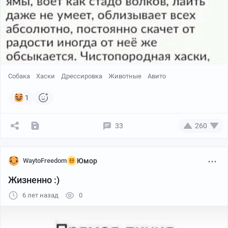
Собака
Хаски
Дрессировка
Животные
Авито
1
33
260
WaytoFreedom
Юмор
Жизненно :)
6 лет назад
0