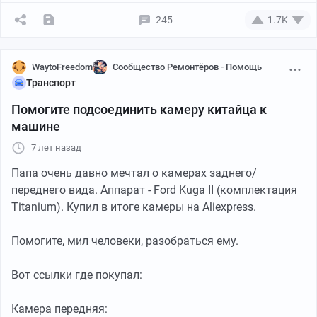
245
1.7K
WaytoFreedom
Сообщество Ремонтёров - Помощь
Транспорт
Помогите подсоединить камеру китайца к
машине
7 лет назад
Родители бывают разными. Я своих очень люблю и
Папа очень давно мечтал о камерах заднего/
горжусь ими, хотя в детстве очень многое казалось
переднего вида. Аппарат - Ford Kuga II (комплектация
несправедливым.
Titanium). Купил в итоге камеры на Aliexpress.
А по поводу воровства - очень скоро это сошло на нет.
Помогите, мил человеки, разобраться ему.
Не то что взять чужое - я и врать-то разучился, хотя в
детстве даже не краснел.
Вот ссылки где покупал:
Камера передняя: