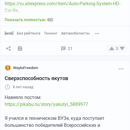
https://ru.aliexpress.com/item/Auto-Parking-System-HD-
Car-Re...
4
Показать полностью
Камера задняя:
https://ru.aliexpress.com/item/-/32845428507.html?
[моё]
Без рейтинга
Тюнинг
Автомобилисты
spm=a2g0s....
21
3
Трансмиттер:
https://ru.aliexpress.com/item/2/32891636889.html?
spm=a2g0s....
WaytoFreedom
Сверхспособность якутов
Суть в том, что обе камеры подсоединяются к
трансмиттеру. А трансмиттер - к монитору.
8 лет назад
Но у монитора нет такого входа.
Навеяло постом:
https://pikabu.ru/story/yakutyi_5889977
Как итог, не может подсоединить. Друзья-ремонтёры,
подскажите, пожалуйста: как присоединить сие чудо к
Я учился в техническом ВУЗе, куда поступает
автомобильному монитору, чтобы работало?
большинство победителей Всероссийских и