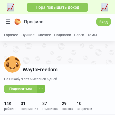
Пора повышать доход
Больше видео
Профиль
Вход
Горячее
Лучшее
Свежее
Подписки
Блоги
Темы
WaytoFreedom
На Пикабу
9 лет 6 месяцев 6 дней
Подписаться
14К
31
37
29
10
рейтинг
подписчик
подписок
постов
в горячем