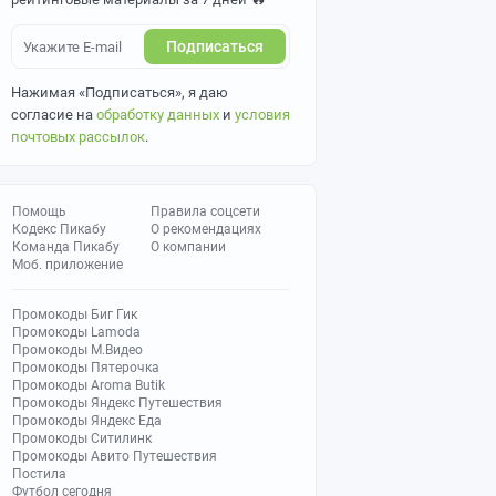
Подписаться
Нажимая «Подписаться», я даю
согласие на
обработку данных
и
условия
почтовых рассылок
.
Помощь
Правила соцсети
Кодекс Пикабу
О рекомендациях
Команда Пикабу
О компании
Моб. приложение
Промокоды Биг Гик
Промокоды Lamoda
Промокоды М.Видео
Промокоды Пятерочка
Промокоды Aroma Butik
Промокоды Яндекс Путешествия
Промокоды Яндекс Еда
Промокоды Ситилинк
Промокоды Авито Путешествия
Постила
Футбол сегодня