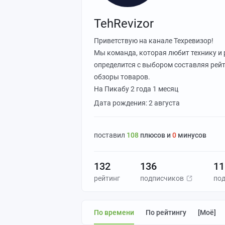
TehRevizor
Приветствую на канале Техревизор!
Мы команда, которая любит технику и 
определится с выбором составляя рейт
обзоры товаров.
На Пикабу
2 года 1 месяц
Дата рождения: 2 августа
поставил
108
плюсов и
0
минусов
132
136
11
рейтинг
подписчиков
по
По времени
По рейтингу
[моё]