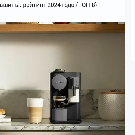
шины: рейтинг 2024 года (ТОП 8)
елефоны до 10000 рублей 2024 года, подходящие для
 тесты и ключевые характеристики, чтобы предложить вам
цены и качества.
ублей: цена-качество (ТОП-4)
 >>>
шевле всего >>>
сего >>>
>>>
рублей с хорошей камерой
его >>>
ле всего >>>
дешевле всего >>>
е всего >>>