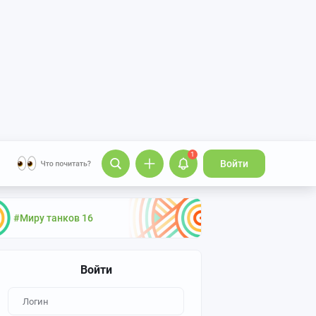
1
Войти
#Миру танков 16
Войти