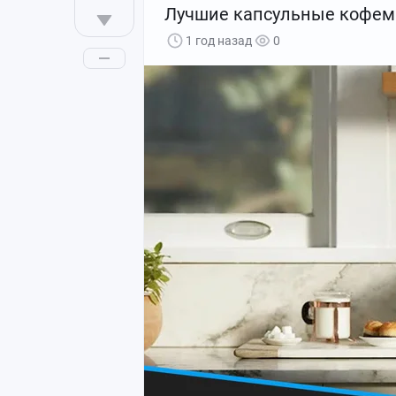
Лучшие капсульные кофема
В нашем обзоре собраны популярные т
1 год назад
0
работы, учебы и игр. Мы учли отзывы,
устройства с отличным соотношением 
Рейтинг смартфонов до 10000 р
vivo Y36 -
Узнать, где дешевле всего
Tecno Spark Go 2024 -
Узнать, где де
Infinix Hot 40 -
Узнать, где дешевле в
itel P55 -
Узнать, где дешевле всего 
Рейтинг смартфонов до 10000 
Realme C51 -
Узнать, где дешевле вс
Xiaomi Poco C65 -
Узнать, где дешев
Infinix X6716 NOTE 30i -
Узнать, где 
Xiaomi Redmi 12 -
Узнать, где дешевл