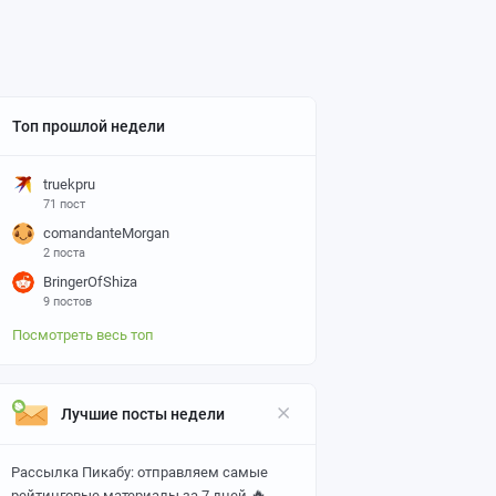
Топ прошлой недели
truekpru
71 пост
comandanteMorgan
2 поста
BringerOfShiza
9 постов
Посмотреть весь топ
Лучшие посты недели
Рассылка Пикабу: отправляем самые
🔥
рейтинговые материалы за 7 дней