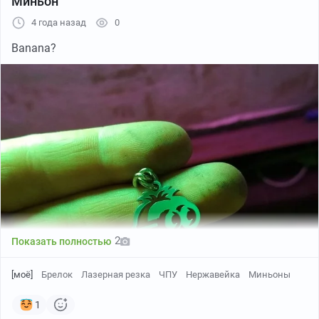
Миньон
4 года назад
0
Banana?
2
Показать полностью
[моё]
Брелок
Лазерная резка
ЧПУ
Нержавейка
Миньоны
1