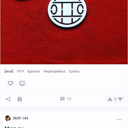
[моё]
ЧПУ
Брелок
Нержавейка
Грибы
17
3
Skiff.144