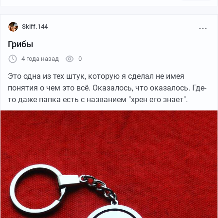
этим занимается, но с моим примером могу сказать,
что оружием может быть что угодно. Весит больше
100 грамм или в названии любое наименование
Skiff.144
имеется и всё - бан. Без комментариев.
Грибы
4 года назад
0
Это одна из тех штук, которую я сделал не имея
понятия о чем это всё. Оказалось, что оказалось. Где-
то даже папка есть с названием "хрен его знает".