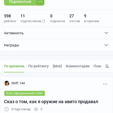
Подписаться
598
11
0
27
9
рейтинг
подписчиков
подписок
постов
в горячем
Активность
поставил
1
плюс и
0
минусов
Награды
По времени
По рейтингу
[моё]
Комментарии
Поиск
Skiff.144
Есть официальный ответ
Сказ о том, как я оружие на авито продавал
3 года назад
0