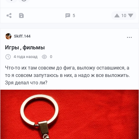
5
10
Skiff.144
Игры , фильмы
4 года назад
0
Что-то их там совсем до фига, выложу оставшиеся, а
то я совсем запутаюсь в них, а надо ж все выложить.
Зря делал что ли?