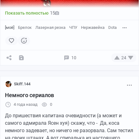
15
Показать полностью
[моё]
Брелок
Лазерная резка
ЧПУ
Нержавейка
Dota
10
24
Skiff.144
Немного сериалов
4 года назад
0
До пришествия капитана очевидности (а может и
самого адмирала Ясен хуя) скажу, что - Да, коса
немного задевает, но ничего не разорвала. Сам тестил
на своих штанах. А вот спиралька из настоящего