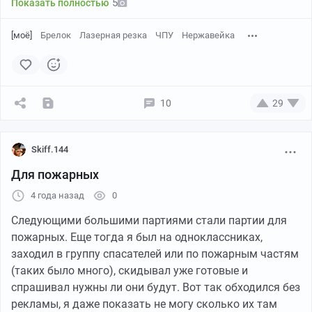
5
Показать полностью
Как кажется не очень он похож, как говорят. Я про
[моё]
Брелок
Лазерная резка
ЧПУ
Нержавейка
маленький вариант. А вот на большой вполне себе.
Хотя я даже не знаю куда они пойдут, скорее всего
накладка на динамики. Может когда-нибудь
получится сделать карманный вариант.
10
29
Skiff.144
Для пожарных
4 года назад
0
Следующими большими партиями стали партии для
пожарных. Еще тогда я был на одноклассниках,
заходил в группу спасателей или по пожарным частям
(таких было много), скидывал уже готовые и
спрашивал нужны ли они будут. Вот так обходился без
рекламы, я даже показать не могу сколько их там