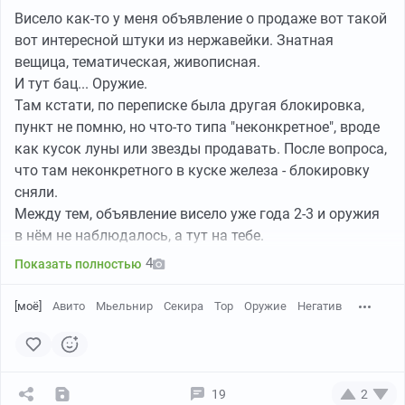
Висело как-то у меня объявление о продаже вот такой
вот интересной штуки из нержавейки. Знатная
вещица, тематическая, живописная.
И тут бац... Оружие.
Там кстати, по переписке была другая блокировка,
пункт не помню, но что-то типа "неконкретное", вроде
как кусок луны или звезды продавать. После вопроса,
что там неконкретного в куске железа - блокировку
сняли.
Между тем, объявление висело уже года 2-3 и оружия
в нём не наблюдалось, а тут на тебе.
Так вот, пишу я им в поддержку. Появился ответ, что
4
Показать полностью
через день-две ответ будет. И писал его человек,
почему он не разобрался за 10 секунд с этой
[моё]
Авито
Мьельнир
Секира
Тор
Оружие
Негатив
проблемой - я не понимаю.
В общем писал я 10-го. сегодня 14-е, ответа не
поступило.
Не знаю как работают алгоритмы авито или кто там
19
2