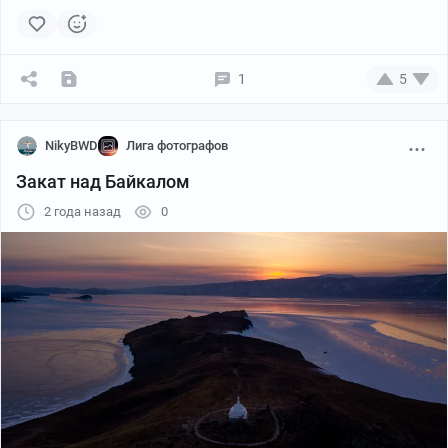
1
5
NikyBWD
Лига фотографов
Закат над Байкалом
2 года назад
0
Пикабу
00:16
●
Больше видео