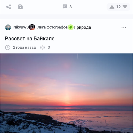
3
12
NikyBWD
Лига фотографов
Природа
Вид сверху
Рассвет на Байкале
2 года назад
0