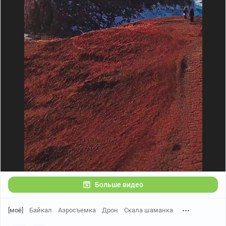
Больше видео
[моё]
Байкал
Аэросъемка
Дрон
Скала шаманка