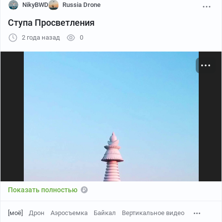
NikyBWD
Russia Drone
Ступа Просветления
2 года назад
0
Показать полностью
[моё]
Дрон
Аэросъемка
Байкал
Вертикальное видео