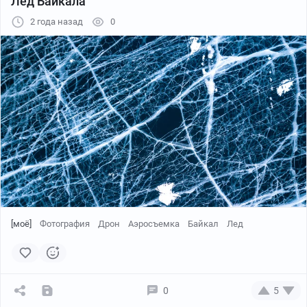
Лед Байкала
2 года назад
0
[моё]
Фотография
Дрон
Аэросъемка
Байкал
Лед
0
5