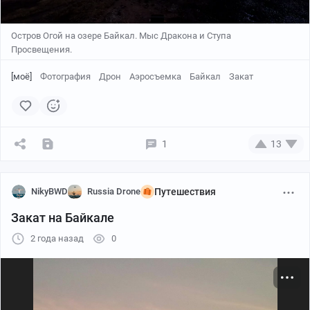
Остров Огой на озере Байкал. Мыс Дракона и Ступа
Просвещения.
[моё]
Фотография
Дрон
Аэросъемка
Байкал
Закат
1
13
NikyBWD
Russia Drone
Путешествия
Закат на Байкале
2 года назад
0