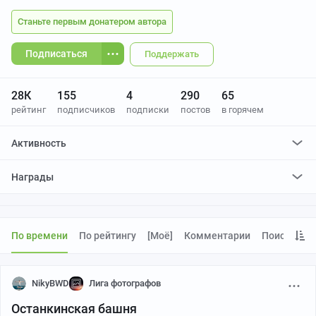
Станьте первым донатером автора
Подписаться
Поддержать
28К
155
4
290
65
рейтинг
подписчиков
подписки
постов
в горячем
Активность
поставил
457
плюсов и
155
минусов
Награды
отредактировал
2
поста
проголосовал за
2
редактирования
По времени
По рейтингу
[моё]
Комментарии
Поиск
NikyBWD
Лига фотографов
Останкинская башня