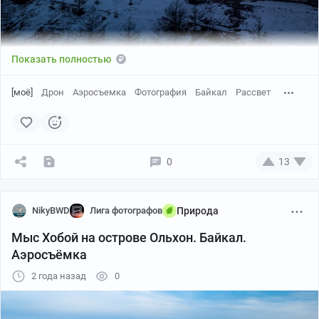
Показать полностью
[моё]
Дрон
Аэросъемка
Фотография
Байкал
Рассвет
0
13
NikyBWD
Лига фотографов
Природа
Мыс Хобой на острове Ольхон. Байкал.
Аэросъёмка
2 года назад
0