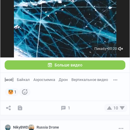
Пикабу
00:20
●
Больше видео
[моё]
Байкал
Аэросъемка
Дрон
Вертикальное видео
1
1
10
NikyBWD
Russia Drone