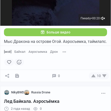
Пикабу
00:20
●
Больше видео
Мыс Дракона на острове Огой. Аэросъемка, таймлапс.
[моё]
Байкал
Аэросъемка
Дрон
0
10
NikyBWD
Russia Drone
Лед Байкала. Аэросъёмка
2 года назад
0