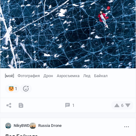
[моё]
Фотография
Дрон
Аэросъемка
Лед
Байкал
1
1
6
NikyBWD
Russia Drone