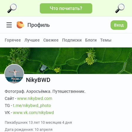
Что почитать?
Больше видео
Профиль
Вход
Горячее
Лучшее
Свежее
Подписки
Блоги
Темы
NikyBWD
Фотограф. Аэросъёмка. Путешественник.
Сайт -
www.nikybwd.com
TG -
t.me/nikybwd_photo
VK -
www.vk.com/nikybwd
Пикабушник
13 лет 10 месяцев 4 дня
Дата рождения: 10 апреля