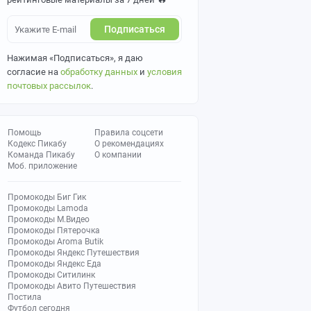
Подписаться
Нажимая «Подписаться», я даю
согласие на
обработку данных
и
условия
почтовых рассылок
.
Помощь
Правила соцсети
Кодекс Пикабу
О рекомендациях
Команда Пикабу
О компании
Моб. приложение
Промокоды Биг Гик
Промокоды Lamoda
Промокоды М.Видео
Промокоды Пятерочка
Промокоды Aroma Butik
Промокоды Яндекс Путешествия
Промокоды Яндекс Еда
Промокоды Ситилинк
Промокоды Авито Путешествия
Постила
Футбол сегодня