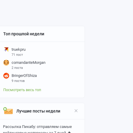
Топ прошлой недели
truekpru
71 пост
comandanteMorgan
2 поста
BringerOfShiza
9 постов
Посмотреть весь топ
Лучшие посты недели
Рассылка Пикабу: отправляем самые
🔥
рейтинговые материалы за 7 дней