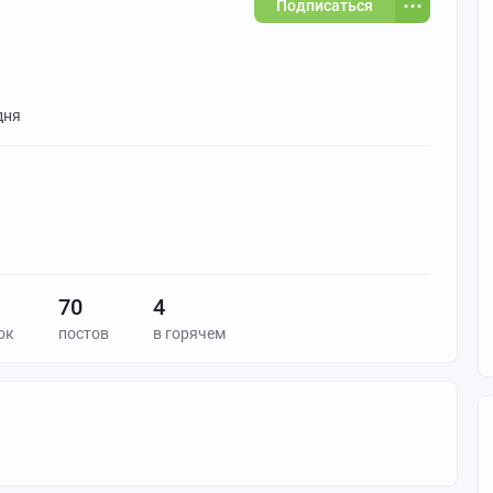
Подписаться
дня
70
4
ок
постов
в горячем