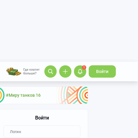
1
Войти
#Миру танков 16
Войти