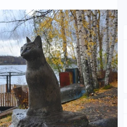
ень порционными кусочками и залейте кипятком на 2–3
гкой и избавляет от неприятного запаха, заменяя
ими полукольцами и обжарьте на растительном масле.
к лук станет красивого золотистого цвета.
 луку добавьте мелко нарубленный чеснок и обжаривайте
вленную печень, посолите по вкусу и уменьшите огонь.
те 3 минуты.
горчицей. Если сметана густая, добавьте немного воды,