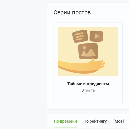
Серии постов
Тайные ингредиенты
3
поста
По времени
По рейтингу
[моё]