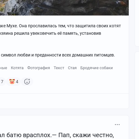
оусом, аккуратно перемешайте и тушите под крышкой
ке Мухе. Она прославилась тем, что защитила своих котят
юре, отварным рисом или любым любимым гарниром.
хозяина решила увековечить её память, установив
 символ любви и преданности всех домашних питомцев.
ные
Котята
Фотография
Текст
Стая
Бродячие собаки
7
4
 батю врасплох.— Пап, скажи честно,