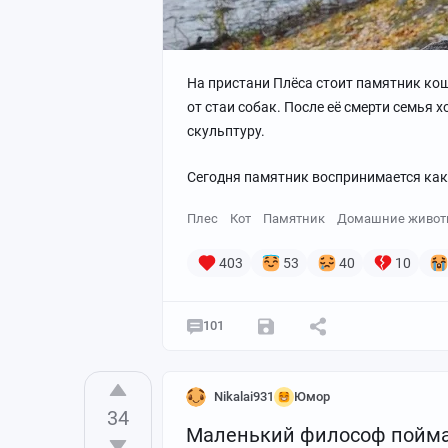
чтобы соус получился мягким.
Соединяем все:
залейте печень с
около 10 минут.
На пристани Плёса стоит памятник кош
Подача:
подавайте с картофельным п
от стаи собак. После её смерти семья 
скульптуру.
Сегодня памятник воспринимается как
Плес
Кот
Памятник
Домашние живот
403
53
40
10
101
Nikalai931
Юмор
34
Маленький философ поймал