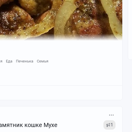
ия
Еда
Печенька
Семья
памятник кошке Мухе
1