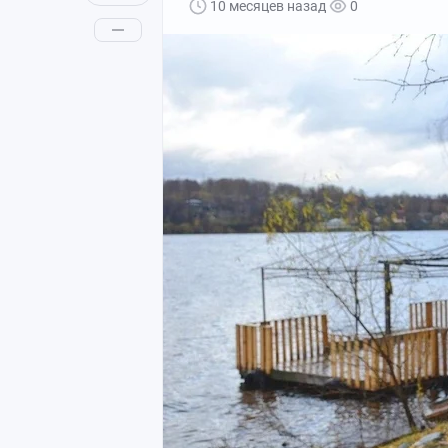
10 месяцев назад
0
Вода — 2 ст. л.
Горчица — 1 ч. л.
Соль, специи — по вкусу
Растительное масло — для жарки
Приготовление:
Подготовка печени:
нарежьте печ
минуты. Этот метод делает печень мя
замачивание в молоке.
Обжарка лука:
нарежьте лук тонк
Добавьте щепотку сахара и соли — та
Добавляем чеснок:
к золотистому
ещё 30–60 секунд.
Тушение печени:
добавьте подгото
Накройте сковороду крышкой и туши
Готовим соус:
смешайте сметану с 