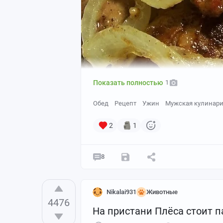
Показать полностью
1
Обед
Рецепт
Ужин
Мужская кулинар
2
1
8
Ингредиенты:
Печень — 700 г
Nikalai931
Животные
Лук — 3–4 шт.
4476
Чеснок — 2 зубчика
На пристани Плёса стоит 
Сметана — 4 ст. л.