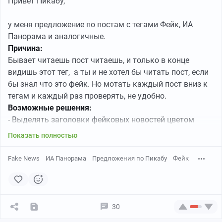
Привет Пикабу,
у меня предложение по постам с тегами Фейк, ИА
Панорама и аналогичные.
Причина:
Бывает читаешь пост читаешь, и только в конце
видишь этот тег, а ты и не хотел бы читать пост, если
бы знал что это фейк. Но мотать каждый пост вниз к
тегам и каждый раз проверять, не удобно.
Возможные решения:
- Выделять заголовки фейковых новостей цветом
- Автоматическое добавление Тегов Фейк, ИА
Показать полностью
Панорама в название или хотя бы в начало поста.
Fake News
ИА Панорама
Предложения по Пикабу
Фейк
Отвечая заранее на разумный комментарий что теги
Фейк, ИА Панорама можно закинуть в игнор, но тогда
есть шанс пропустить разоблачения. Например ты
прочел пост без данных тегов, у тебя подгорело, и кто-
30
то разоблачил данный пост, он вышел так же в