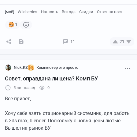
ссылка на товар
[моё]
Wildberries
Наглость
Выгода
Скидки
Ответ на пост
1
11
21
Nick.KZ
Компьютер это просто
Совет, оправдана ли цена? Комп БУ
5 лет назад
0
Все привет,
Хочу себе взять стационарный системник, для работы
в 3ds max, blender. Поскольку с новья цены лютые.
Вышел на рынок БУ