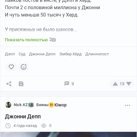
лайков постов в инсте, у Дэпп и Херд.
Почти 2 с половиной миллиона у Джонни
И чуть меньше 50 тысяч у Херд.
У присяжных не было шансов...
2
Показать полностью
Дэпп
Суд
Джонни Депп
Эмбер Хёрд
Длиннопост
9
19
Nick.KZ
Баяны
Юмор
Джонни Депп
4 года назад
0