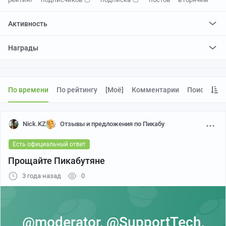
Активность
поставил
6019
плюсов и
796
минусов
Награды
отредактировал
2
поста
проголосовал за
3
редактирования
По времени
По рейтингу
[моё]
Комментарии
Поиск
Nick.KZ
Отзывы и предложения по Пикабу
Есть официальный ответ
Прощайте Пикабутяне
3 года назад
0
@moderator
,
@SupportTech
,