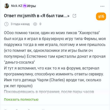
Nick.KZ
Игры
Ответ mr.jsmith в «Я был там...»
6
3 года назад
0
ООоо помню такое, один из моих пиков "Хакерства"
был когда я играл в браузерную игру типа Фермы, моя
подружка тогда в нее играла, поэтому и мне пришлось
(кто помнит вк, однокласники эти игры были оч
популярны) Естестенно там кристаллы донат и прочая
"деньго-сосалка"
И тут я вспомнил, что как то я на форуме, встречал
программулину, способную изменять ответы серверу.
Имя того детища Чарли (Charles) вроде так, сколько
уж лет прошло)
Поковырявшись в программе, после пары часов
копания, я нашел строку в запросе отвечающую за эти
Показать полностью
кристаллы. И Вуаля работает. Но счастье было
недолгим, после того как выйдешь из игры и войдешь