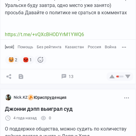
Уральске буду завтра, одно место уже занято)
просьба Давайте о политике не сраться в комментах
https://t.me/+vQXcBHODYrM1YWQ6
[моё]
Помощь
Без рейтинга
Казахстан
Россия
Война
2
1
13
Nick.KZ
Юриспруденция
Джонни дэпп выиграл суд
4 года назад
0
О поддержке общества, можно судить по количеству