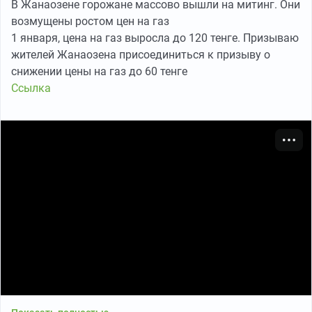
В Жанаозене горожане массово вышли на митинг. Они
возмущены ростом цен на газ
1 января, цена на газ выросла до 120 тенге. Призываю
жителей Жанаозена присоединиться к призыву о
снижении цены на газ до 60 тенге
Ссылка