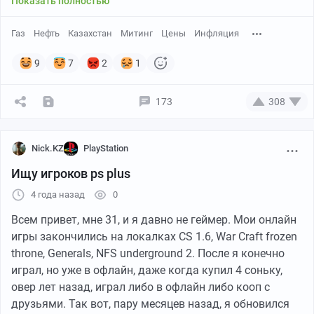
Показать полностью
Газ
Нефть
Казахстан
Митинг
Цены
Инфляция
9
7
2
1
173
308
Nick.KZ
PlayStation
Ищу игроков ps plus
4 года назад
0
Всем привет, мне 31, и я давно не геймер. Мои онлайн
игры закончились на локалках CS 1.6, War Craft frozen
throne, Generals, NFS underground 2. После я конечно
играл, но уже в офлайн, даже когда купил 4 соньку,
овер лет назад, играл либо в офлайн либо кооп с
друзьями. Так вот, пару месяцев назад, я обновился