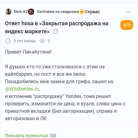
лучшее\горячее, но ты его не увидел, потому что тэг
данный у тебя в игноре.
Nick.KZ
Охотники за скидками
Сервис
Ответ hosa в «Закрытая распродажа на
5
UPD
яндекс маркете»
В WEB версии в настройках можно поставить
отображение тэгов сверху поста.
5 лет назад
0
В приложении Андроид такой функции не нашел
Привет Пикабутяне!
Я думаю кто-то уже сталкивался с этим на
вайлберриз, но пост я все же пилю.
Понадобились мне замки для грифа, зашел на
@Wildberries.ru
,
и вспомнив "распродажу" Yandex, тоже решил
проверить, изменится ли цена, и вуаля, слева цена с
приватной вкладки (Без авторизации), справа я
авторизован в ЛК
@Wildberries.ru
, Уатафак?
2
Показать полностью