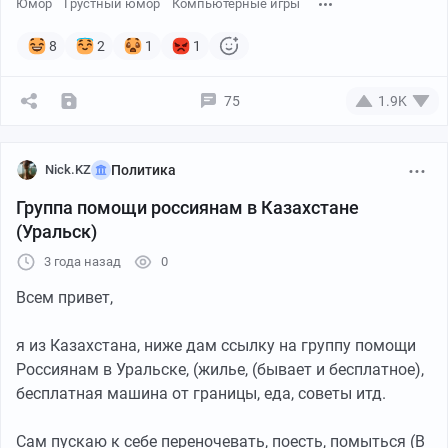
Юмор
Грустный юмор
Компьютерные игры
снова все откатывалось "взад" как говорится) Я тогда
подумал, что вероятно игра подтягивает информацию
8
2
1
1
и со своего сервера, и начался второй этап "войны".
Решение оказалось банальным, после того как
75
1.9K
выписал себе пару тысяч кристаллов, я использовал
функцию игры, где можно было дарить донатные
плюшки другим игрокам. Проверил,все работало и
Nick.KZ
Политика
сохранялось у игрока которому я дарил. Вот тогда я
Группа помощи россиянам в Казахстане
почувствовал себя мамкиным хакером) До сих пор
(Уральск)
думаю, что если бы развивал себя в той области что-
нибудь из этого бы да и вышло)))
3 года назад
0
Всем привет,
я из Казахстана, ниже дам ссылку на группу помощи
Россиянам в Уральске, (жилье, (бывает и бесплатное),
бесплатная машина от границы, еда, советы итд.
Сам пускаю к себе переночевать, поесть, помыться (В