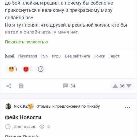
до 5ой плойки, и решил, а почему бы собсно не
прикоснуться к великому и прекрасному миру
онлайна ps+
Но я тут понял, что друзей, в реальной жизни, кто бы
катал в онлайн игры у меня нет.
В общем на игрока гильдии, или тиммейта онлайн не
Показать полностью
претендую, я не так много играю, могу неделю не
играть, просто хотелось бы иногда катать с кем
[моё]
Playstation
PSN
Игры
Без рейтинга
Поиск
Текст
нибудь =)
Я офисник 5/2 все по стандарту)
1
1
Часовой пояс
От Москвы +2ч.
34
36
Казахстан.
Никнейм в ps
Nick.KZ
Отзывы и предложения по Пикабу
Niklaus_KZ
Фейк Новости
5 лет назад
0
Всем благ и хороших выходных