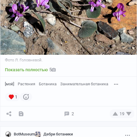
Фото Л. Головневой.
5
Показать полностью
[моё]
Растения
Ботаника
Занимательная ботаника
1
2
19
BotMuseum
Дебри ботаники