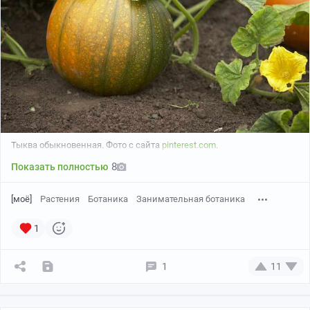
Фото Mike Roberts.
Эти самые «пальцы» сизовато-серого цвета обычно
торчат из мха или из щелей гниющих стволов,
напоминая человеческую руку или ногу.
Тыква обыкновенная. Фото с сайта
pinterest.com
.
8
Показать полностью
[моё]
Растения
Ботаника
Занимательная ботаника
1
1
11