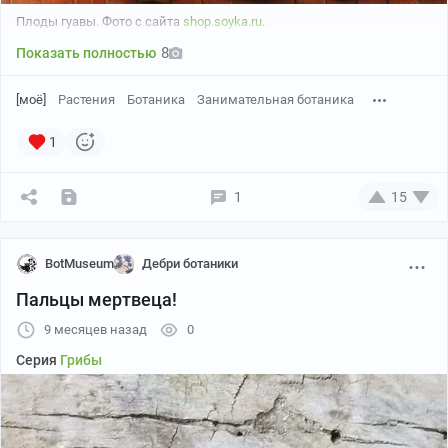
время этого хмурого сезона природа тоже имеет свое
Плоды гуавы. Фото с сайта
shop.soyka.ru
.
очарование.
8
Показать полностью
[моё]
Растения
Ботаника
Занимательная ботаника
1
1
15
BotMuseum
Дебри ботаники
Пальцы мертвеца!
9 месяцев назад
0
Серия
Грибы