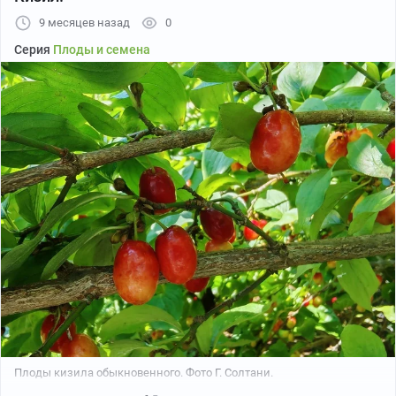
9 месяцев назад
0
Серия
Плоды и семена
На северо-западе и в средней полосе России обычно с
наступлением ноября золотая осень потихонечку
сменяется поздней осенью, которую иногда ещё
называют предзимьем.
Плоды кизила обыкновенного. Фото Г. Солтани.