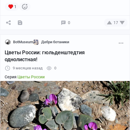
1
0
17
BotMuseum
Дебри ботаники
Цветы России: гюльденштедтия
однолистная!
9 месяцев назад
0
Серия
Цветы России