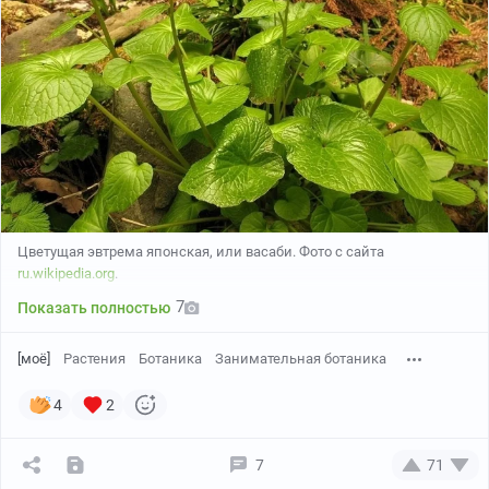
Цветущая эвтрема японская, или васаби. Фото с сайта
ru.wikipedia.org
.
7
Показать полностью
[моё]
Растения
Ботаника
Занимательная ботаника
4
2
7
71