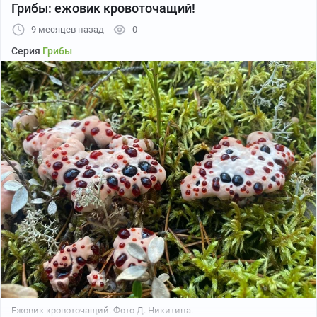
Грибы: ежовик кровоточащий!
9 месяцев назад
0
Фото Реган Даниэдьс.
Серия
Грибы
В ночь Хэллоуина грань между мирами особенно
тонка, и вероятность встречи с разного рода нечистью
многократно возрастает...
Ежовик кровоточащий. Фото Д. Никитина.