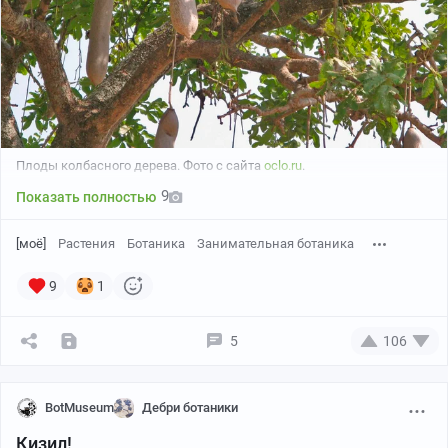
Плоды колбасного дерева. Фото с сайта
oclo.ru
.
9
Показать полностью
[моё]
Растения
Ботаника
Занимательная ботаника
9
1
5
106
BotMuseum
Дебри ботаники
Кизил!