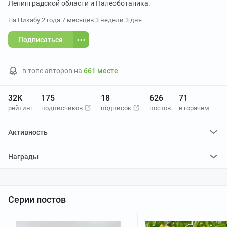
Ленинградской области и Палеоботаника.
На Пикабу
2 года 7 месяцев 3 недели 3 дня
Подписаться
в топе авторов на
661 месте
32К
175
18
626
71
рейтинг
подписчиков
подписок
постов
в горячем
Активность
поставил
477
плюсов и
1
минус
Награды
отредактировал
3
поста
проголосовал за
0
редактирований
Серии постов