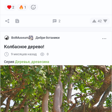
2
1
2
42
BotMuseum
Дебри ботаники
Колбасное дерево!
9 месяцев назад
0
Серия
Деревья, древесина