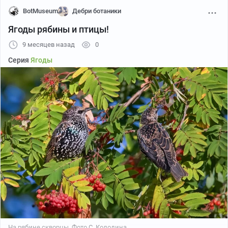
BotMuseum
Дебри ботаники
Ягоды рябины и птицы!
9 месяцев назад
0
Фото Ю. Семенова.
Серия
Ягоды
Они представляют собой плодовые тела гриба
ксилярии многообразной (
Xylaria polymorpha
) из
группы аскомицетов.
На рябине скворцы. Фото С. Колодина.