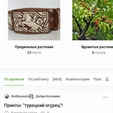
Прядильные растения
Ядовитые растени
23
6
поста
постов
По времени
По рейтингу
[моё]
Комментарии
Поиск
BotMuseum
Дебри ботаники
Принты: "турецкий огурец"!
9 месяцев назад
0