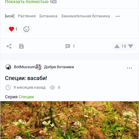
6
Показать полностью
[моё]
Растения
Ботаника
Занимательная ботаника
1
1
19
BotMuseum
Дебри ботаники
Специи: васаби!
9 месяцев назад
0
Серия
Специи