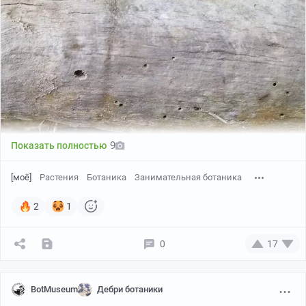
9
Показать полностью
[моё]
Растения
Ботаника
Занимательная ботаника
2
1
0
17
BotMuseum
Дебри ботаники