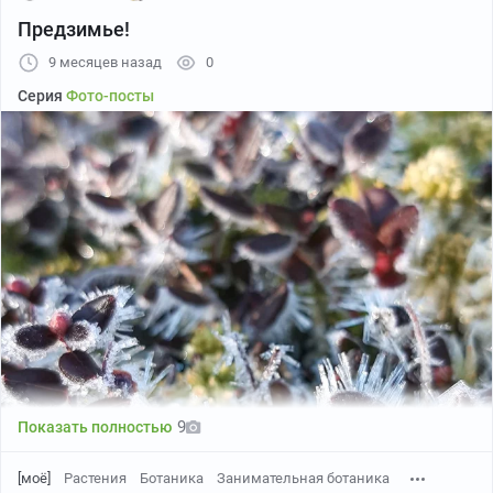
Предзимье!
9 месяцев назад
0
Серия
Фото-посты
9
Показать полностью
[моё]
Растения
Ботаника
Занимательная ботаника