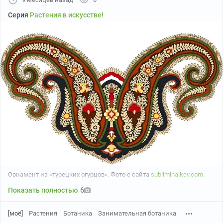
Серия
Растения в искусстве!
Орнамент из «турецких огурцов». Фото с сайта
subliminalkey.com
.
6
Показать полностью
[моё]
Растения
Ботаника
Занимательная ботаника