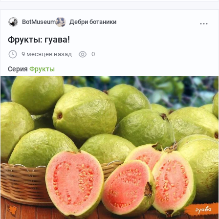
BotMuseum
Дебри ботаники
Фрукты: гуава!
9 месяцев назад
0
Серия
Фрукты
Все меньше остается листвы на деревьях, все
холоднее становится воздух, особенно по утрам. Но во